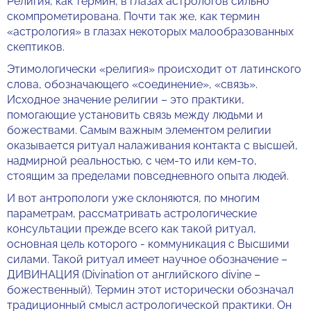
Религия, как термин, в глазах астрологов сильно
скомпрометирована. Почти так же, как термин
«астрология» в глазах некоторых малообразованных
скептиков.
Этимологически «религия» происходит от латинского
слова, обозначающего «соединение», «связь».
Исходное значение религии – это практики,
помогающие установить связь между людьми и
божествами. Самым важным элементом религии
оказывается ритуал налаживания контакта с высшей,
надмирной реальностью, с чем-то или кем-то,
стоящим за пределами повседневного опыта людей.
И вот антропологи уже склоняются, по многим
параметрам, рассматривать астрологические
консультации прежде всего как такой ритуал,
основная цель которого - коммуникация с Высшими
силами. Такой ритуал имеет научное обозначение –
ДИВИНАЦИЯ (Divination от английского divine –
божественный). Термин этот исторически обозначал
традиционный смысл астрологической практики. Он