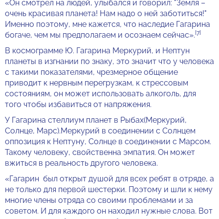
«Он смотрел на людей, улыбался и говорил: "Земля –
очень красивая планета! Нам надо о ней заботиться!"
Именно поэтому, мне кажется, что наследие Гагарина
[7]
богаче, чем мы предполагаем и осознаем сейчас».
В космограмме Ю. Гагарина Меркурий, и Нептун
планеты в изгнании по знаку, это значит что у человека
с такими показателями, чрезмерное общение
приводит к нервным перегрузкам, к стрессовым
состояниям, он может использовать алкоголь, для
того чтобы избавиться от напряжения.
У Гагарина стеллиум планет в Рыбах(Меркурий,
Солнце, Марс).Меркурий в соединении с Солнцем
оппозиция к Нептуну, Солнце в соединении с Марсом.
Такому человеку, свойственна эмпатия. Он может
вжиться в реальность другого человека.
«Гагарин был открыт душой для всех ребят в отряде, а
не только для первой шестерки. Поэтому и шли к нему
многие члены отряда со своими проблемами и за
советом. И для каждого он находил нужные слова. Вот