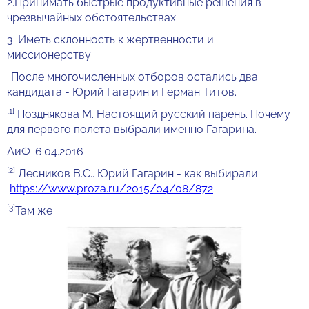
2.Принимать быстрые продуктивные решения в
чрезвычайных обстоятельствах
3. Иметь склонность к жертвенности и
миссионерству.
..После многочисленных отборов остались два
кандидата - Юрий Гагарин и Герман Титов.
[1]
Позднякова М. Настоящий русский парень. Почему
для первого полета выбрали именно Гагарина.
АиФ .6.04.2016
[2]
Лесников В.С.. Юрий Гагарин - как выбирали
https://www.proza.ru/2015/04/08/872
[3]
Там же