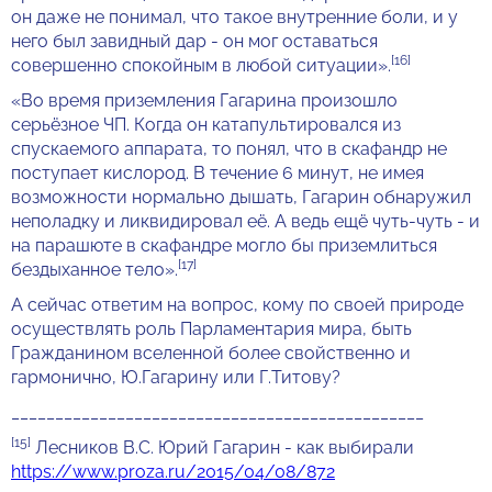
он даже не понимал, что такое внутренние боли, и у
него был завидный дар - он мог оставаться
[16]
совершенно спокойным в любой ситуации».
«Во время приземления Гагарина произошло
серьёзное ЧП. Когда он катапультировался из
спускаемого аппарата, то понял, что в скафандр не
поступает кислород. В течение 6 минут, не имея
возможности нормально дышать, Гагарин обнаружил
неполадку и ликвидировал её. А ведь ещё чуть-чуть - и
на парашюте в скафандре могло бы приземлиться
[17]
бездыханное тело».
А сейчас ответим на вопрос, кому по своей природе
осуществлять роль Парламентария мира, быть
Гражданином вселенной более свойственно и
гармонично, Ю.Гагарину или Г.Титову?
_______________________________________________
[15]
Лесников В.С. Юрий Гагарин - как выбирали
https://www.proza.ru/2015/04/08/872