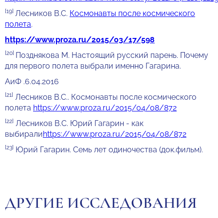
[19]
Лесников В.С.
Космонавты после космического
полета
.
https://www.proza.ru/2015/03/17/598
[20]
Позднякова М. Настоящий русский парень. Почему
для первого полета выбрали именно Гагарина.
АиФ .6.04.2016
[21]
Лесников В.С.. Космонавты после космического
полета
https://www.proza.ru/2015/04/08/872
[22]
Лесников В.С. Юрий Гагарин - как
выбирали
https://www.proza.ru/2015/04/08/872
[23]
Юрий Гагарин. Семь лет одиночества (док.фильм).
ДРУГИЕ ИССЛЕДОВАНИЯ