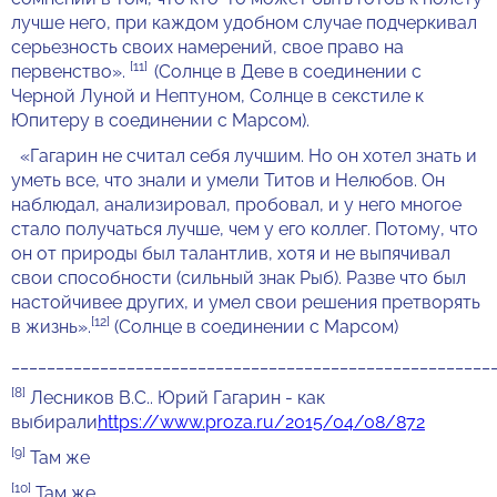
лучше него, при каждом удобном случае подчеркивал
серьезность своих намерений, свое право на
[11]
первенство».
(Солнце в Деве в соединении с
Черной Луной и Нептуном, Солнце в секстиле к
Юпитеру в соединении с Марсом).
«Гагарин не считал себя лучшим. Но он хотел знать и
уметь все, что знали и умели Титов и Нелюбов. Он
наблюдал, анализировал, пробовал, и у него многое
стало получаться лучше, чем у его коллег. Потому, что
он от природы был талантлив, хотя и не выпячивал
свои способности (сильный знак Рыб). Разве что был
настойчивее других, и умел свои решения претворять
[12]
в жизнь».
(Солнце в соединении с Марсом)
______________________________________________________
[8]
Лесников В.С.. Юрий Гагарин - как
выбирали
https://www.proza.ru/2015/04/08/872
[9]
Там же
[10]
Там же