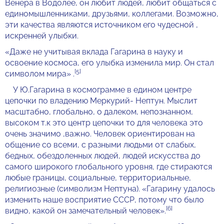
Венера в Водолее, он любит людей, любит общаться с
единомышленниками, друзьями, коллегами. Возможно,
эти качества являются источником его чудесной ,
искренней улыбки.
«Даже не учитывая вклада Гагарина в науку и
освоение космоса, его улыбка изменила мир. Он стал
[5]
символом мира» .
У Ю.Гагарина в космограмме в едином центре
цепочки по владению Меркурий- Нептун. Мыслит
масштабно, глобально, о далеком, непознанном,
высоком т.к это центр цепочки то для человека это
очень значимо ,важно. Человек ориентирован на
общение со всеми, с разными людьми от слабых,
бедных, обездоленных людей, людей искусства до
самого широкого глобального уровня, где стираются
любые границы, социальные, территориальные,
религиозные (символизм Нептуна). «Гагарину удалось
изменить наше восприятие СССР, потому что было
[6]
видно, какой он замечательный человек».