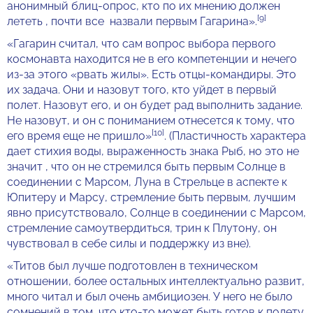
анонимный блиц-опрос, кто по их мнению должен
[9]
лететь , почти все назвали первым Гагарина».
«Гагарин считал, что сам вопрос выбора первого
космонавта находится не в его компетенции и нечего
из-за этого «рвать жилы». Есть отцы-командиры. Это
их задача. Они и назовут того, кто уйдет в первый
полет. Назовут его, и он будет рад выполнить задание.
Не назовут, и он с пониманием отнесется к тому, что
[10]
его время еще не пришло»
. (Пластичность характера
дает стихия воды, выраженность знака Рыб, но это не
значит , что он не стремился быть первым Солнце в
соединении с Марсом, Луна в Стрельце в аспекте к
Юпитеру и Марсу, стремление быть первым, лучшим
явно присутствовало, Солнце в соединении с Марсом,
стремление самоутвердиться, трин к Плутону, он
чувствовал в себе силы и поддержку из вне).
«Титов был лучше подготовлен в техническом
отношении, более остальных интеллектуально развит,
много читал и был очень амбициозен. У него не было
сомнений в том, что кто-то может быть готов к полету