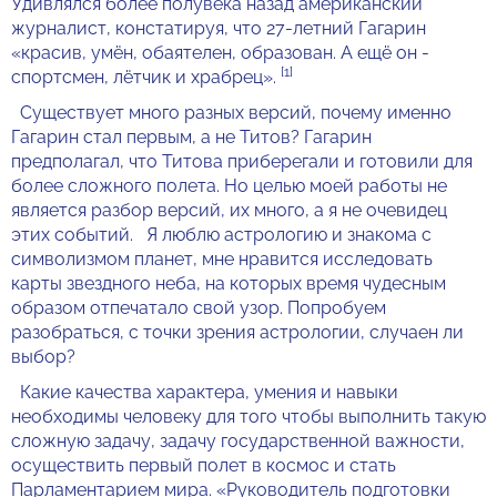
Удивлялся более полувека назад американский
журналист, констатируя, что 27-летний Гагарин
«красив, умён, обаятелен, образован. А ещё он -
[1]
спортсмен, лётчик и храбрец».
Существует много разных версий, почему именно
Гагарин стал первым, а не Титов? Гагарин
предполагал, что Титова приберегали и готовили для
более сложного полета. Но целью моей работы не
является разбор версий, их много, а я не очевидец
этих событий. Я люблю астрологию и знакома с
символизмом планет, мне нравится исследовать
карты звездного неба, на которых время чудесным
образом отпечатало свой узор. Попробуем
разобраться, с точки зрения астрологии, случаен ли
выбор?
Какие качества характера, умения и навыки
необходимы человеку для того чтобы выполнить такую
сложную задачу, задачу государственной важности,
осуществить первый полет в космос и стать
Парламентарием мира. «Руководитель подготовки