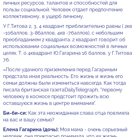
личных ресурсов, талантов и способностей для
пользы социальной. Человек отдает предпочтение
коллективному, в ущерб личному.
У Г.Титова 2, 3, 4 квадрант приблизительно равны ( 2кв
-10баллов, 3-8баллов, 4кв -7баллов), с небольшим
преобладанием 2 квадранта. 2 квадрант говорит об
использовании социальных возможностей в личных
целях. Т. о 4квадрант Ю.Гагарина 16 баллов, у Г.Титова
7б.
«После удачного приземления перед Гагариным
предстала иная реальность. Его жизнь и жизнь его
семьи должны были измениться навсегда. Как тогда
писала британская газетаDailyTelegraph, "первому
человеку в космосе предстоит прожить всю
оставшуюся жизнь в центре внимания".
Би-би-си:
Как эта неожиданная слава отца повлияла
на вас и вашу семью?
Елена Гагарина (дочь):
Моя мама - очень серьезный
человек, она прекрасно понимала, что их жизнь