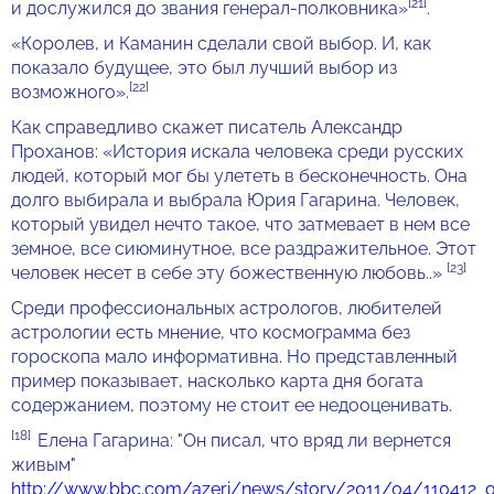
[21]
и дослужился до звания генерал-полковника»
.
«Королев, и Каманин сделали свой выбор. И, как
показало будущее, это был лучший выбор из
[22]
возможного».
Как справедливо скажет писатель Александр
Проханов: «История искала человека среди русских
людей, который мог бы улететь в бесконечность. Она
долго выбирала и выбрала Юрия Гагарина. Человек,
который увидел нечто такое, что затмевает в нем все
земное, все сиюминутное, все раздражительное. Этот
[23]
человек несет в себе эту божественную любовь..»
Среди профессиональных астрологов, любителей
астрологии есть мнение, что космограмма без
гороскопа мало информативна. Но представленный
пример показывает, насколько карта дня богата
содержанием, поэтому не стоит ее недооценивать.
[18]
Елена Гагарина: "Он писал, что вряд ли вернется
живым"
http://www.bbc.com/azeri/news/story/2011/04/110412_ga