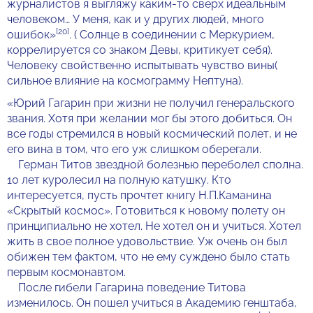
журналистов я выгляжу каким-то сверх идеальным
человеком… У меня, как и у других людей, много
[20]
ошибок»
. ( Солнце в соединении с Меркурием,
коррелируется со знаком Девы, критикует себя).
Человеку свойственно испытывать чувство вины(
сильное влияние на космограмму Нептуна).
«Юрий Гагарин при жизни не получил генеральского
звания. Хотя при желании мог бы этого добиться. Он
все годы стремился в новый космический полет, и не
его вина в том, что его уж слишком оберегали.
Герман Титов звездной болезнью переболел сполна.
10 лет куролесил на полную катушку. Кто
интересуется, пусть прочтет книгу Н.П.Каманина
«Скрытый космос». Готовиться к новому полету он
принципиально не хотел. Не хотел он и учиться. Хотел
жить в свое полное удовольствие. Уж очень он был
обижен тем фактом, что не ему суждено было стать
первым космонавтом.
После гибели Гагарина поведение Титова
изменилось. Он пошел учиться в Академию генштаба,