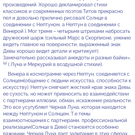
произведений. Хорошо декламировал стихи
классиков и современных поэтов.Титов прекрасно
пел и довольно прилично рисовал( Солнце в
соединении с Нептуном, а Нептун в соединении с
Венерой ). Мог тремя – четырьмя штрихами набросать
дружеский шарж (сильный Марс в Скорпионе, умение
видеть главное на поверхности, выраженный знак
Девы хорошо видит детали и критикует).
Замечательно рассказывал анекдоты и разные байки».
[4]
( Луна и Меркурий в воздушной стихии).
Венера в космограмме через Нептун, соединяется с
Солнцем(общение с людьми искусства, способности к
искусству). Нептун смягчает жесткий нрав знака Девы,
ее сухость, но может привносить во взаимодействии
с партнерами иллюзии, обман, искажение реальности.
Это все усугубляет Черная Луна, которая находится
между Нептуном и Солнцем. Т.е темы
взаимоотношения с партнерами, профессиональной
реализации(Солнце в Деве) становятся особенно
важными. Черная Луна дает залипание в этих сферах,