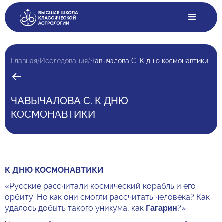
/
/
Главная
Исследования
Чавычалова С. К дню космонавтики
ЧАВЫЧАЛОВА С. К ДНЮ
КОСМОНАВТИКИ
К ДНЮ КОСМОНАВТИКИ
«Русские рассчитали космический корабль и его
орбиту. Но как они смогли рассчитать человека? Как
удалось добыть такого уникума, как
Гагарин
?»