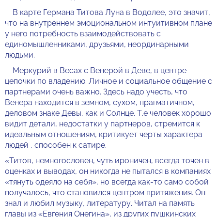
В карте Германа Титова Луна в Водолее, это значит,
что на внутреннем эмоциональном интуитивном плане
у него потребность взаимодействовать с
единомышленниками, друзьями, неординарными
людьми.
Меркурий в Весах с Венерой в Деве, в центре
цепочки по владению. Личное и социальное общение с
партнерами очень важно. Здесь надо учесть, что
Венера находится в земном, сухом, прагматичном,
деловом знаке Девы, как и Солнце. Т.е человек хорошо
видит детали, недостатки у партнеров, стремится к
идеальным отношениям, критикует черты характера
людей , способен к сатире.
«Титов, немногословен, чуть ироничен, всегда точен в
оценках и выводах, он никогда не пытался в компаниях
«тянуть одеяло на себя», но всегда как-то само собой
получалось, что становился центром притяжения. Он
знал и любил музыку, литературу. Читал на память
главы из «Евгения Онегина», из других пушкинских