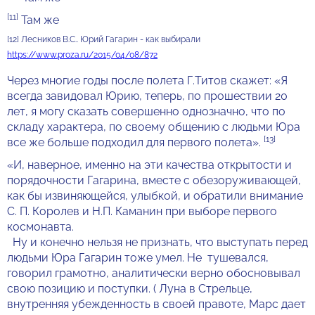
[11]
Там же
[12] Лесников В.С.. Юрий Гагарин - как выбирали
https://www.proza.ru/2015/04/08/872
Через многие годы после полета Г.Титов скажет: «Я
всегда завидовал Юрию, теперь, по прошествии 20
лет, я могу сказать совершенно однозначно, что по
складу характера, по своему общению с людьми Юра
[13]
все же больше подходил для первого полета».
«И, наверное, именно на эти качества открытости и
порядочности Гагарина, вместе с обезоруживающей,
как бы извиняющейся, улыбкой, и обратили внимание
С. П. Королев и Н.П. Каманин при выборе первого
космонавта.
Ну и конечно нельзя не признать, что выступать перед
людьми Юра Гагарин тоже умел. Не тушевался,
говорил грамотно, аналитически верно обосновывал
свою позицию и поступки. ( Луна в Стрельце,
внутренняя убежденность в своей правоте, Марс дает