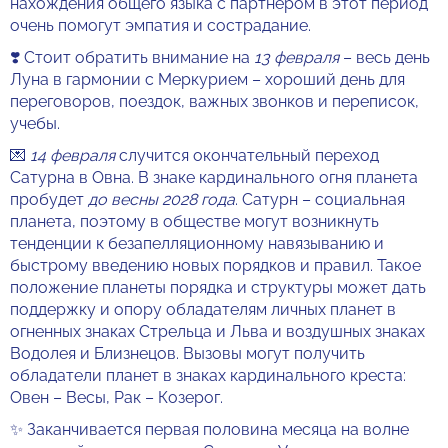
нахождения общего языка с партнером в этот период
очень помогут эмпатия и сострадание.
❣️ Стоит обратить внимание на
13 февраля
– весь день
Луна в гармонии с Меркурием – хороший день для
переговоров, поездок, важных звонков и переписок,
учебы.
💌
14 февраля
случится окончательный переход
Сатурна в Овна. В знаке кардинального огня планета
пробудет
до весны 2028 года
. Сатурн – социальная
планета, поэтому в обществе могут возникнуть
тенденции к безапелляционному навязыванию и
быстрому введению новых порядков и правил. Такое
положение планеты порядка и структуры может дать
поддержку и опору обладателям личных планет в
огненных знаках Стрельца и Льва и воздушных знаках
Водолея и Близнецов. Вызовы могут получить
обладатели планет в знаках кардинального креста:
Овен – Весы, Рак – Козерог.
✨ Заканчивается первая половина месяца на волне