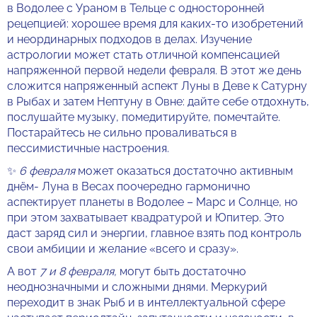
в Водолее с Ураном в Тельце с односторонней
рецепцией: хорошее время для каких-то изобретений
и неординарных подходов в делах. Изучение
астрологии может стать отличной компенсацией
напряженной первой недели февраля. В этот же день
сложится напряженный аспект Луны в Деве к Сатурну
в Рыбах и затем Нептуну в Овне: дайте себе отдохнуть,
послушайте музыку, помедитируйте, помечтайте.
Постарайтесь не сильно проваливаться в
пессимистичные настроения.
✨
6 февраля
может оказаться достаточно активным
днём- Луна в Весах поочередно гармонично
аспектирует планеты в Водолее – Марс и Солнце, но
при этом захватывает квадратурой и Юпитер. Это
даст заряд сил и энергии, главное взять под контроль
свои амбиции и желание «всего и сразу».
А вот
7 и 8 февраля,
могут быть достаточно
неоднозначными и сложными днями. Меркурий
переходит в знак Рыб и в интеллектуальной сфере