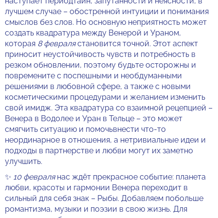
наступает периодтайн, запутанности и неясности, в
лучшем случае – обостренной интуиции и понимания
смыслов без слов. Но основную неприятность может
создать квадратура между Венерой и Ураном,
которая
8 февраля
становится точной. Этот аспект
приносит неустойчивость чувств и потребность в
резком обновлении, поэтому будьте осторожны и
повремените с поспешными и необдуманными
решениями в любовной сфере, а также с новыми
косметическими процедурами и желанием изменить
свой имидж. Эта квадратура со взаимной рецепцией –
Венера в Водолее и Уран в Тельце – это может
смягчить ситуацию и помочьвнести что-то
неординарное в отношения, а нетривиальные идеи и
подходы в партнерстве и любви могут их заметно
улучшить.
✨
10 февраля
нас ждёт прекрасное событие: планета
любви, красоты и гармонии Венера переходит в
сильный для себя знак – Рыбы. Добавляем побольше
романтизма, музыки и поэзии в свою жизнь. Для