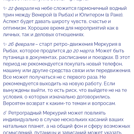
✨
22 февраля
на небе сложится гармоничный водный
трин между Венерой (в Рыбах) и Юпитером (в Раке).
Аспект будет давать широту чувств, счастье и
оптимизм. Хорошее время для мероприятий как в
личных, так и деловых отношениях.
✨
26 февраля
– старт ретро-движения Меркурия в
Рыбах, которое продлится
до 20 марта
. Может быть
путаница в документах, расписании и поездках. В этот
период не рекомендуется покупать новый телефон,
машину или другие средства связи или передвижения.
Все может получаться не с первого раза. Не
рекомендуется выходить на новую работу. Если
вынуждены выйти, то есть риск, что выйдете не на те
условия, о которых изначально договорились.
Вероятен возврат к каким-то темам и вопросам.
☄️ Ретроградный Меркурий может повлиять
индивидуально в случае нескольких касаний ваших
натальных планет, а на общий фон и сферу возможных
осмыслений, путаницы и зависаний может указать