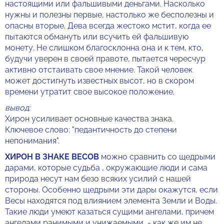
настоящими или фальшивыми деньгами. Насколько
нужны и полезны первые, настолько же бесполезны и
опасны вторые. Дева всегда жестоко мстит, когда ее
пытаются обмануть или всучить ей фальшивую
монету. Не слишком благосклонна она и к тем, кто,
будучи уверен в своей правоте, пытается чересчур
активно отстаивать свое мнение. Такой человек
может достигнуть известных высот, но в скором
времени утратит свое высокое положение.
вывод:
Хирон усиливает основные качества знака.
Ключевое слово: "педантичность до степени
непонимания".
ХИРОН В ЗНАКЕ ВЕСОВ
можно сравнить со щедрыми
дарами, которые судьба , окружающие люди и сама
природа несут нам безо всяких усилий с нашей
стороны. Особенно щедрыми эти дары окажутся, если
Весы находятся под влиянием элемента Земли и Воды.
Такие люди умеют казаться сущими ангелами, причем
ангелами ранимыми и унижаемыми, - как же им не