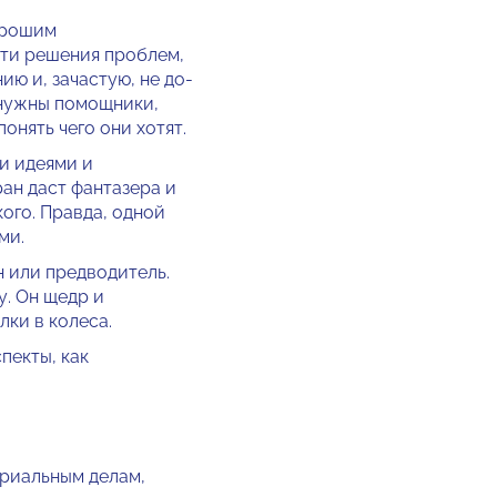
о­рошим
ти решения про­блем,
ию и, зачастую, не до­
у нужны помощники,
понять чего они хотят.
и идеями и
ран даст фантазера и
ого. Правда, одной
ми.
н или предводитель.
у. Он щедр и
лки в колеса.
пекты, как
ериальным делам,