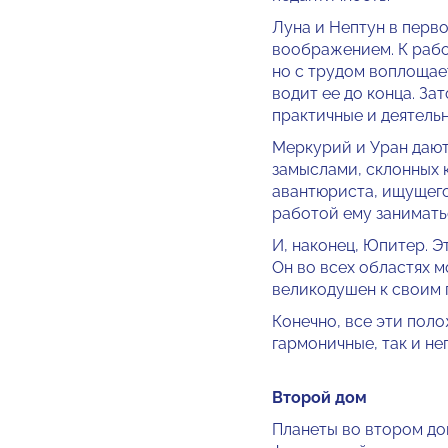
Луна и Не­птун в перв
воображением. К рабо
но с трудом воплощает
водит ее до конца. За
прак­тичные и деятельн
Меркурий и Уран дают
замыслами, склонных к
авантюриста, ищущего
работой ему заниматьс
И, наконец, Юпитер. Э
Он во всех областях м
великодушен к своим п
Конечно, все эти поло
гармоничные, так и не
Второй дом
Планеты во втором до