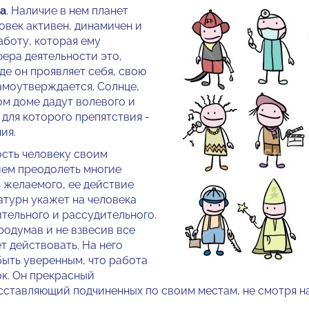
а
. Наличие в нем планет
ловек активен, динамичен и
аботу, которая ему
фера деятель­ности это,
где он проявляет себя, свою
самоутверждается. Солнце,
ом доме дадут волевого и
для которого препятствия -
ия.
ость человеку своим
ем преодолеть многие
ь желаемого, ее действие
а­турн укажет на человека
ительного и рассудитель­ного.
продумав и не взвесив все
ет действовать. На него
ыть уверенным, что ра­бота
ок. Он прекрасный
с­ставляющий подчиненных по своим местам, не смотря на