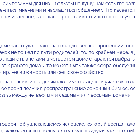
 симпозиумы для них - бальзам на душу. Там есть где раз
еняться мнениями и на­сладиться общением. Что касаетс
еречисленное, зато даст кро­потливого и дотошного учено
доме часто указывают на наследственные про­фессии, ос
енок не пошел по пути родителей, то, по крайней мере, в
но люди с планетами в четвертом доме стараются выбрат
ют к работе дома. Это может быть так­же сфера обслужи
тир, не­движимость или сельское хозяйство.
т на пенсию и предпочитают иметь садовый уча­сток, кот
днее время получил распространение семейный бизнес, о
 связь между четвертым и седь­мым или восьмым домами.
 говорят об увлекающемся человеке, который всегда нахо
, включается «на полную катушку», придумывает что-ниб