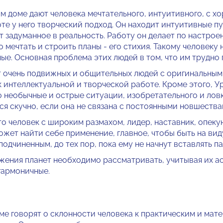
ом доме дают человека мечтательного, интуитивного, с х
те у него творческий подход. Он находит интуитивные пу
 заду­манное в реальность. Работу он дела­ет по настроен
то мечтать и строить планы - его стихия. Такому человек
ые. Основная про­блема этих людей в том, что им труд­но 
 очень подвижных и об­щительных людей с оригинальным
 ин­теллектуальной и творческой работе. Кроме этого, У
 необычные и острые ситуации, изобретательного и ловк
я скучно, если она не связана с постоянными новшества­
то чело­век с широким размахом, лидер, на­ставник, опеку
ожет найти се­бе применение, главное, чтобы быть на вид
одчиненным, до тех пор, по­ка ему не начнут вставлять па
жения пла­нет необходимо рассматривать, учи­тывая их ас
гармоничные.
ме говорят о склонности человека к практичес­ким и мат