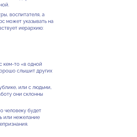
ной.
ры, воспитателя, а
арс может указывать на
вствует иерархию:
с кем-то «в одной
 Хорошо слышит других
публике, или с людьми,
аботу они склонны
то человеку будет
ень или нежелание
непризнания.