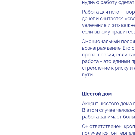
нудную работу сделат
Работа для него - тво
денег и считается «св
увлечение и это важне
если вы ему нравитесь
Эмоциональный положи
вознаграждение. Его с
проза, поэзия, если т
работа - это единый 
стремление к риску и
пути.
Шестой дом
Акцент шестого дома 
В этом случае человек
работа зани­мает боль
Он ответственен, кропо
получается, он терпел