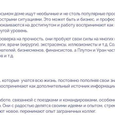
сьмом до­ме ищут необычные и не столь попу­лярные про
острыми ситуациями. Это может быть и бизнес, и про­фес
покаиваются на достигну­том и работу воспринимают как
угой уровень.
проверка на прочность, они пробуют свои силы на многих 
ги, врачи (хирурги), экстрасенсы, иллю­зионисты и т.д. С
ателей, бизнесменов, финансистов, а Плу­тон и Уран час
 и т.д.
, которые учатся всю жизнь, постоянно попол­няя свои з
 воспринимают как дополнительный источник информа­ции
аботе, связанной с поездками и командировками, особенн
 Они с радо­стью делятся своими идеями и опы­том, стре
ют новое, перенимают опыт заграничных коллег.