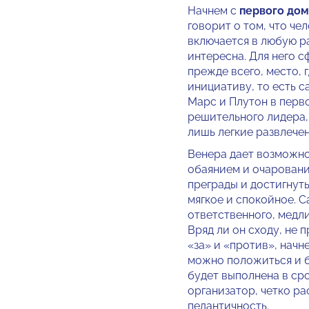
Начнем с
первого дом
говорит о том, что че­
включа­ется в любую р
интересна. Для него с
прежде всего, место, 
инициативу, то есть 
Марс и Плутон в перв
решительного лидера, 
лишь лег­кие развлечен
Венера дает воз­можн
обаянием и очаровани
преграды и достигнут
мягкое и спокойное. С
ответствен­ного, медл
Вряд ли он сходу, не 
«за» и «против», начн
можно по­ложиться и б
будет выполнена в ср
организатор, четко ра
педантичность.