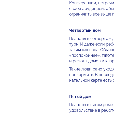
Конференции, встречи,
своей эру­дицией, обм
ограничить все выше п
Четвертый дом
Планеты в четвертом 
турн. И даже если реб
таким как папа. Обыч
«поспокойнее», тяготе
и ремонт домов и квар
Такие люди рано уходя
прокор­мить. В после
натальной карте есть
Пятый дом
Планеты в пятом доме
удовольствие в работе