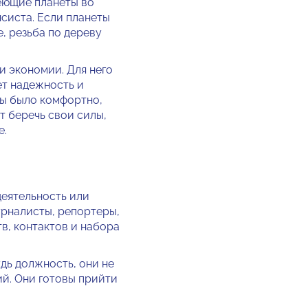
меющие планеты во
и­ста. Если планеты
е, резьба по дереву
и экономии. Для него
ет надежность и
ы бы­ло комфортно,
т беречь свои силы,
е.
деятельность или
урналисты, репортеры,
тв, контактов и набора
удь должность, они не
ий. Они готовы прийти