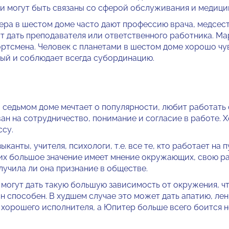
и могут быть связаны со сферой обслу­живания и медици
ера в шестом доме часто дают профессию врача, медсест
т дать преподавателя или ответ­ственного работника. М
портсмена. Человек с планетами в шестом доме хорошо чу
ный и соблюдает всегда субордина­цию.
 седьмом доме мечтает о популярности, любит работать 
ан на сотрудниче­ство, понимание и согласие в работе.
ссу.
ыканты, учителя, психологи, т.е. все те, кто работает на 
них большое значение имеет мнение окружающих, свою р
лу­чила ли она признание в обществе.
могут дать такую большую зависимость от ок­ружения, ч
 он способен. В худшем случае это может дать апа­тию, л
 хорошего исполните­ля, а Юпитер больше всего боится 