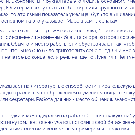
ости. Экономисты и бухгалтера это люди, в основном, и
р, Юпитер может указать на банкира или крупного финанс
аках, то это явный показатель умельца, будь то вышивани
ос­новном на это указывает Марс в зем­ных знаках.
ме также говорят о разумности человека, бе­режливости 
о обеспечения жизненных благ, та опора, которая созда
ния. Обычно и место рабо­ты они обустраивают так, чтоб
вное, чтобы можно было пригото­вить себе обед. Они умею
т начатое до конца, если речь не идет о Луне или Нептун
указывает на литературные способности, писа­тельскую 
 люди с развитым вооб­ражением и умением общаться: ж
 или секретари. Работа для них - место общения, знакомс
 поездки и ко­мандировки по работе. Занимая ка­кую-ниб
остигнутом, посто­янно учатся, пополняя свой багаж знан
дельным советом и конкретным примером из практики.