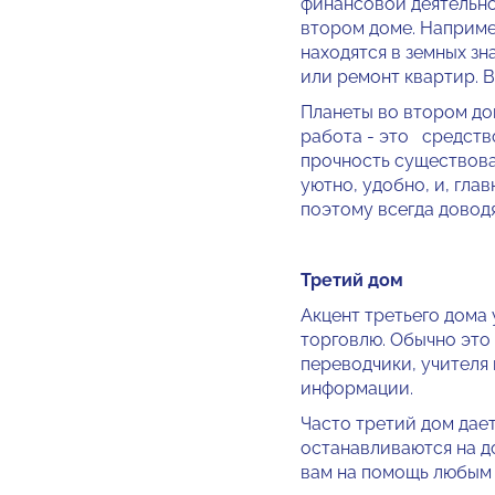
фина­нсовой деятельн
втором доме. Наприме
находятся в земных зн
или ремонт квартир. В 
Планеты во втором до
работа - это средств
прочность су­ществова
уютно, удобно, и, гла
поэтому всегда доводя
Третий дом
Акцент третьего дома 
торговлю. Обычно это
переводчи­ки, учителя
информации.
Часто третий дом дает
оста­навливаются на д
вам на помощь любым 