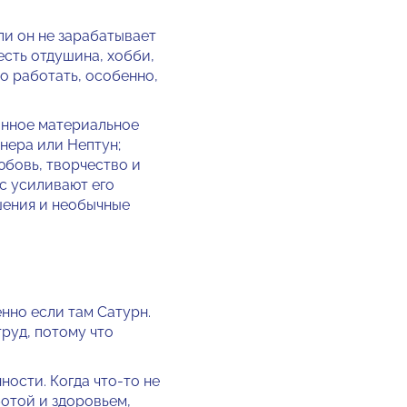
ли он не зарабатывает
есть отдушина, хобби,
о работать, особенно,
анное материальное
нера или Нептун;
юбовь, творчество и
с усиливают его
шения и необычные
нно если там Сатурн.
труд, потому что
ности. Когда что-то не
ботой и здоровьем,