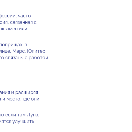
фессии, часто
сия, связанная с
 экзамен или
по­прищах: в
олнце, Марс, Юпи­тер
то связаны с работой
нания и расширяя
 и место, где они
о если там Луна,
мятся улучшить