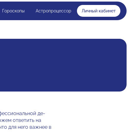
Гороскопы
Астропроцессор
Личный кабинет
офессиональной де­
можем ответить на
что для него важнее в