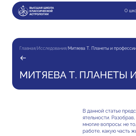
О шк
/
/
Главная
Исследования
Митяева Т. Планеты и професси
МИТЯЕВА Т. ПЛАНЕТЫ 
В данной статье предс
ятельности. Разобрав,
многие вопросы: не то
работе, какую часть жи