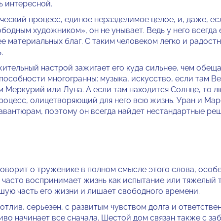
ь интересной.
рческий процесс, единое неразделимое целое, и, даже, ес
ободным художником», он не унывает. Ведь у него всегда 
е материальных благ. С таким человеком легко и радостн
.
тельный настрой зажигает его куда сильнее, чем обещ
пособности многогранны: музыка, искусство, если там Ве
ам Меркурий или Луна. А если там находится Солнце, то л
процесс, олицетворяющий для него всю жизнь. Уран и Мар
 авантюрам, поэтому он всегда найдет нестандартные ре
говорит о труженике в полном смысле этого слова, особе
 часто восприни­мает жизнь как испытание или тяжелый 
шую часть его жизни и ли­шает свободного времени.
тлив, серьезен, с раз­витым чувством долга и ответствен­
иво начинает все сначала. Шестой дом связан также с за