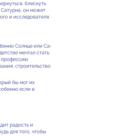
вернуться, блеснуть
я Сатурна, он может
го и ис­следователя.
обенно Солнце или Са­
 детстве мечтал стать
ь профессию
вания, строитель­ство
орый бы мог их
собенно если в
дит радость и
удь для того, чтобы