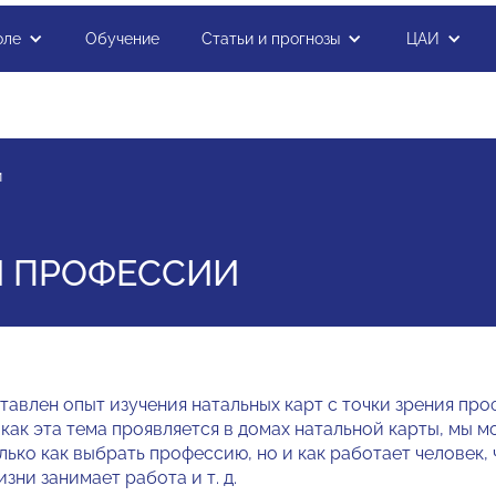
оле
Обучение
Статьи и прогнозы
ЦАИ
и
И ПРОФЕССИИ
тавлен опыт изучения натальных карт с точки зрения пр
 как эта тема проявляется в домах натальной кар­ты, мы 
лько как выбрать про­фессию, но и как работает человек, 
зни занимает работа и т. д.