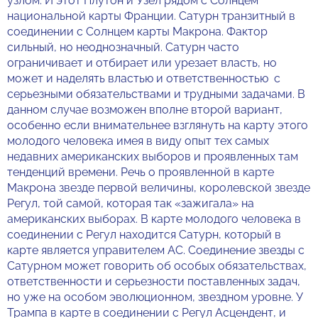
узлом. И этот Плутон и Узел рядом с Солнцем
национальной карты Франции. Сатурн транзитный в
соединении с Солнцем карты Макрона. Фактор
сильный, но неоднозначный. Сатурн часто
ограничивает и отбирает или урезает власть, но
может и наделять властью и ответственностью с
серьезными обязательствами и трудными задачами. В
данном случае возможен вполне второй вариант,
особенно если внимательнее взглянуть на карту этого
молодого человека имея в виду опыт тех самых
недавних американских выборов и проявленных там
тенденций времени. Речь о проявленной в карте
Макрона звезде первой величины, королевской звезде
Регул, той самой, которая так «зажигала» на
американских выборах. В карте молодого человека в
соединении с Регул находится Сатурн, который в
карте является управителем АС. Соединение звезды с
Сатурном может говорить об особых обязательствах,
ответственности и серьезности поставленных задач,
но уже на особом эволюционном, звездном уровне. У
Трампа в карте в соединении с Регул Асцендент, и