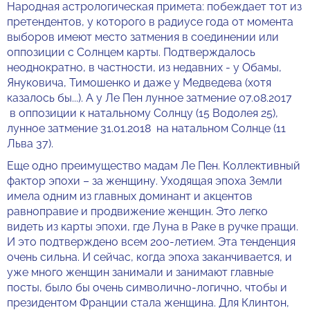
Народная астрологическая примета: побеждает тот из
претендентов, у которого в радиусе года от момента
выборов имеют место затмения в соединении или
оппозиции с Солнцем карты. Подтверждалось
неоднократно, в частности, из недавних - у Обамы,
Януковича, Тимошенко и даже у Медведева (хотя
казалось бы...). А у Ле Пен лунное затмение 07.08.2017
в оппозиции к натальному Солнцу (15 Водолея 25),
лунное затмение 31.01.2018 на натальном Солнце (11
Льва 37).
Еще одно преимущество мадам Ле Пен. Коллективный
фактор эпохи – за женщину. Уходящая эпоха Земли
имела одним из главных доминант и акцентов
равноправие и продвижение женщин. Это легко
видеть из карты эпохи, где Луна в Раке в ручке пращи.
И это подтверждено всем 200-летием. Эта тенденция
очень сильна. И сейчас, когда эпоха заканчивается, и
уже много женщин занимали и занимают главные
посты, было бы очень символично-логично, чтобы и
президентом Франции стала женщина. Для Клинтон,