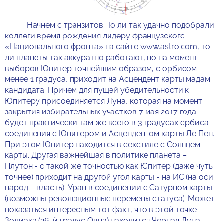
Начнем с транзитов. То ли так удачно подобрали
коллеги время рождения лидеру французского
«Национального фронта» на сайте www.astro.com, то
ли планеты так аккуратно работают, но на момент
выборов Юпитер точнейшим образом, с орбисом
менее 1 градуса, приходит на Асцендент карты мадам
кандидата. Причем для пущей убедительности к
Юпитеру присоединяется Луна, которая на момент
закрытия избирательных участков 7 мая 2017 года
будет практически там же всего в 3 градусах орбиса
соединения с Юпитером и Асцендентом карты Ле Пен.
При этом Юпитер находится в секстиле с Солнцем
карты. Другая важнейшая в политике планета –
Плутон - с такой же точностью как Юпитер (даже чуть
точнее) приходит на другой угол карты - на ИС (на оси
народ – власть). Уран в соединении с Сатурном карты
(возможны революционные перемены статуса). Может
показаться интересным тот факт, что в этой точке
Зодиака (26-й градус Овна) находится Черная Луна