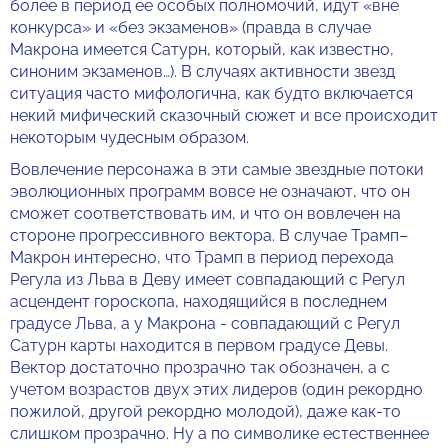
более в период ее особых полномочий, идут «вне
конкурса» и «без экзаменов» (правда в случае
Макрона имеется Сатурн, который, как известно,
синоним экзаменов…). В случаях активности звезд
ситуация часто мифологична, как будто включается
некий мифический сказочный сюжет и все происходит
некоторым чудесным образом.
Вовлечение персонажа в эти самые звездные потоки
эволюционных программ вовсе не означают, что он
сможет соответствовать им, и что он вовлечен на
стороне прогрессивного вектора. В случае Трамп–
Макрон интересно, что Трамп в период перехода
Регула из Льва в Деву имеет совпадающий с Регул
асцендент гороскопа, находящийся в последнем
градусе Льва, а у Макрона - совпадающий с Регул
Сатурн карты находится в первом градусе Девы.
Вектор достаточно прозрачно так обозначен, а с
учетом возрастов двух этих лидеров (один рекордно
пожилой, другой рекордно молодой), даже как-то
слишком прозрачно. Ну а по символике естественнее