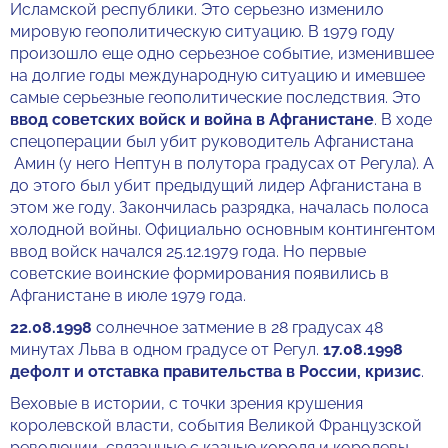
Исламской республики. Это серьезно изменило
мировую геополитическую ситуацию. В 1979 году
произошло еще одно серьезное событие, изменившее
на долгие годы международную ситуацию и имевшее
самые серьезные геополитические последствия. Это
ввод советских войск и война в Афганистане
. В ходе
спецоперации был убит руководитель Афганистана
Амин (у него Нептун в полутора градусах от Регула). А
до этого был убит предыдущий лидер Афганистана в
этом же году. Закончилась разрядка, началась полоса
холодной войны. Официально основным контингентом
ввод войск начался 25.12.1979 года. Но первые
советские воинские формирования появились в
Афганистане в июле 1979 года.
22.08.1998
солнечное затмение в 28 градусах 48
минутах Льва в одном градусе от Регул.
17.08.1998
дефолт и отставка правительства в России, кризис
.
Веховые в истории, с точки зрения крушения
королевской власти, события Великой Французской
революции, связанные с казнью короля и королевы,