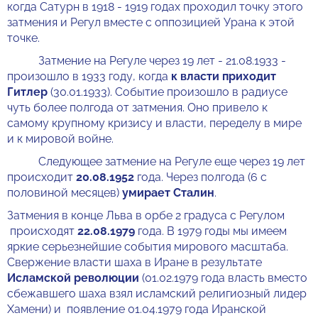
когда Сатурн в 1918 - 1919 годах проходил точку этого
затмения и Регул вместе с оппозицией Урана к этой
точке.
Затмение на Регуле через 19 лет - 21.08.1933 -
произошло в 1933 году, когда
к власти приходит
Гитлер
(30.01.1933). Событие произошло в радиусе
чуть более полгода от затмения. Оно привело к
самому крупному кризису и власти, переделу в мире
и к мировой войне.
Следующее затмение на Регуле еще через 19 лет
происходит
20.08.1952
года. Через полгода (6 с
половиной месяцев)
умирает Сталин
.
Затмения в конце Льва в орбе 2 градуса с Регулом
происходят
22.08.1979
года. В 1979 годы мы имеем
яркие серьезнейшие события мирового масштаба.
Свержение власти шаха в Иране в результате
Исламской революции
(01.02.1979 года власть вместо
сбежавшего шаха взял исламский религиозный лидер
Хамени) и появление 01.04.1979 года Иранской