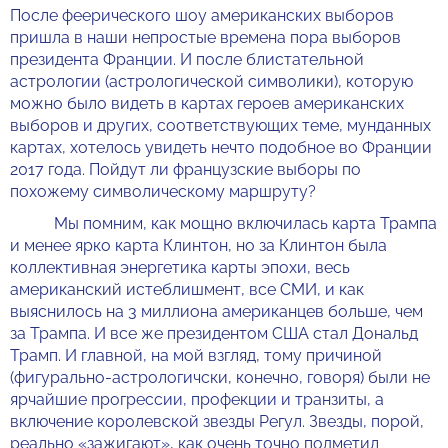
После феерического шоу американских выборов
пришла в наши непростые времена пора выборов
президента Франции. И после блистательной
астрологии (астрологической символики), которую
можно было видеть в картах героев американских
выборов и других, соответствующих теме, мунданных
картах, хотелось увидеть нечто подобное во Франции
2017 года. Пойдут ли французские выборы по
похожему символическому маршруту?
Мы помним, как мощно включилась карта Трампа
и менее ярко карта Клинтон, но за Клинтон была
коллективная энергетика карты эпохи, весь
американский истеблишмент, все СМИ, и как
выяснилось на 3 миллиона американцев больше, чем
за Трампа. И все же президентом США стал Дональд
Трамп. И главной, на мой взгляд, тому причиной
(фигурально-астрологичски, конечно, говоря) были не
ярчайшие прогрессии, профекции и транзиты, а
включение королевской звезды Регул. Звезды, порой,
реально «зажигают», как очень точно подметил