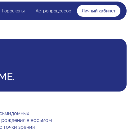
Гороскопы
Астропроцессор
Личный кабинет
МЕ.
осьмидомных
у рождения в восьмом
с точки зрения