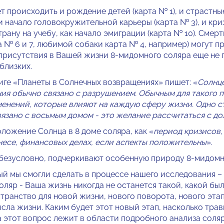
т происходить и рождение детей (карта № 1), и страстны
 и начало головокружительной карьеры (карта № 3), и кр
страну на учебу, как начало эмиграции (карта № 10). Смер
 № 6 и 7, любимой собаки карта № 4, например) могут п
 присутствия в Вашей жизни 8-мидомного соляра еще не 
близких.
иге «Планеты в Солнечных возвращениях» пишет: «
Солнце
ия обычно связано с разрушением. Обычным для такого 
енений, которые влияют на каждую сферу жизни. Одно 
вязано с восьмым домом - это желание рассчитаться с до
оложение Солнца в 8 доме соляра, как «
период кризисов,
несе, финансовых делах, если аспекты положительны
».
 безусловно, подчеркивают особенную природу 8-мидомн
ый мы смогли сделать в процессе нашего исследования –
яр - Ваша жизнь никогда не останется такой, какой была
ранство для новой жизни, нового поворота, нового этап
сла жизни. Каким будет этот новый этап, насколько тр
 этот вопрос лежит в области подробного анализа соляр