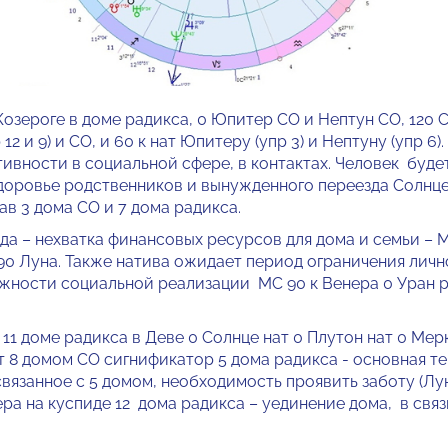
оге в доме радикса, 0 Юпитер СО и Нептун СО, 120 Со
12 и 9) и СО, и 60 к нат Юпитеру (упр 3) и Нептуну (упр 6)
ивности в социальной сфере, в контактах. Человек буде
доровье родственников и вынужденного переезда Солнце 
ав 3 дома СО и 7 дома радикса.
да – нехватка финансовых ресурсов для дома и семьи – М
90 Луна. Также натива ожидает период ограничения личн
можности социальной реализации МС 90 к Венера 0 Уран р
11 доме радикса в Деве 0 Солнце нат 0 Плутон нат 0 Мерку
т 8 домом СО сигнификатор 5 дома радикса - основная т
связанное с 5 домом, необходимость проявить заботу (Лун
ера на куспиде 12 дома радикса – уединение дома, в свя