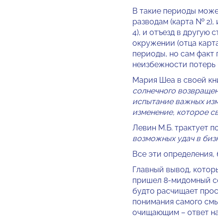
В такие периоды може
разводам (карта № 2),
4), и отъезд в другую 
окружении (отца карта
периоды, но сам факт
неизбежности потерь 
Мария Шеа в своей кн
солнечного возвращен
испытание важных изм
изменение, которое с
Левин М.Б. трактует п
возможных удач в биз
Все эти определения,
Главный вывод, котор
пришел 8-мидомный сол
будто расчищает прост
понимания самого смы
очищающим – ответ на