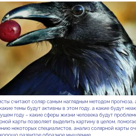
считают соляр самым наглядным методом прогноза, а
акие темы будут активны в этом году, а какие будут неак
дущем году – какие сферы жизни человека будут проблемн
ярной карты позволяет выделить картину в целом, помога
нению некоторых специалистов, анализ солярной карты оч
 хорошо развитое образное мышление.