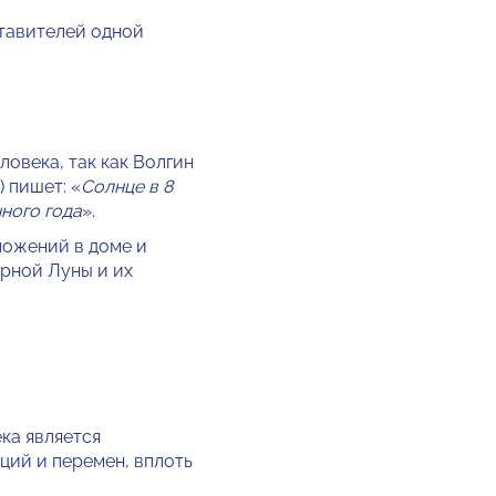
авителей одной
ловека, так как Волгин
 пишет: «
Солнце в 8
нного года
».
ложений в доме и
ярной Луны и их
ка является
ций и перемен, вплоть