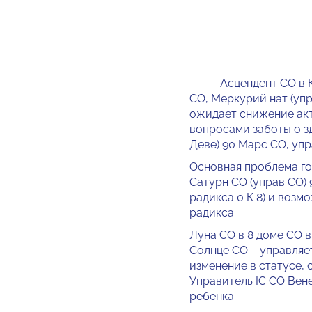
Асцендент СО в Козер
СО, Меркурий нат (упр 
ожидает снижение акт
вопросами заботы о з
Деве) 90 Марс СО, упр
Основная проблема го
Сатурн СО (управ СО) 
радикса 0 К 8) и воз
радикса.
Луна СО в 8 доме СО в 
Солнце СО – управляе
изменение в статусе, 
Управитель IC СО Вен
ребенка.