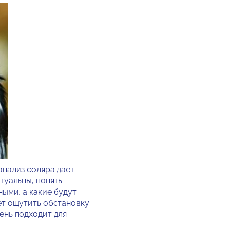
нализ соляра дает
туальны, понять
ыми, а какие будут
ет ощутить обстановку
ень подходит для