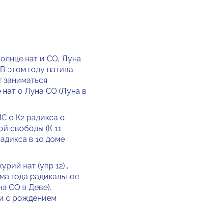
лнце нат и СО, Луна
. В этом году натива
т заниматься
нат 0 Луна СО (Луна в
С 0 К2 радикса 0
ой свободы (К 11
адикса в 10 доме
рий нат (упр 12) ,
ема года радикальное
а СО в Деве).
зи с рождением