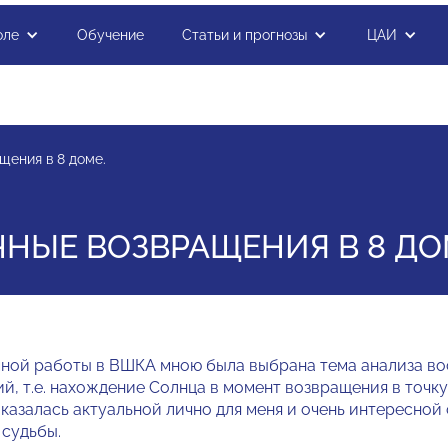
оле
Обучение
Статьи и прогнозы
ЦАИ
щения в 8 доме.
ЧНЫЕ ВОЗВРАЩЕНИЯ В 8 ДО
мной работы в ВШКА мною была выбрана тема анализа в
й, т.е. нахождение Солнца в момент возвращения в точк
казалась актуальной лично для меня и очень интересной 
 судьбы.