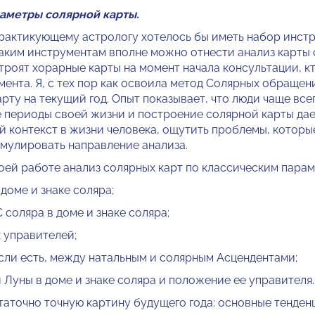
аметры солярной карты.
рактикующему астрологу хотелось бы иметь набор инст
таким инструментам вполне можно отнести анализ карты с
троят хорарные карты на момент начала консультации, к
ента. Я, с тех пор как освоила метод Солярных обращени
рту на текущий год. Опыт показывает, что люди чаще вс
 периоды своей жизни и построение солярной карты да
й контекст в жизни человека, ощутить проблемы, которы
рмулировать направление анализа.
оей работе анализ солярных карт по классическим парам
доме и знаке соляра;
соляра в доме и знаке соляра;
х управителей;
если есть, между натальным и солярным Асцендентами;
 Луны в доме и знаке соляра и положение ее управителя.
таточно точную картину будущего года: основные тенденц