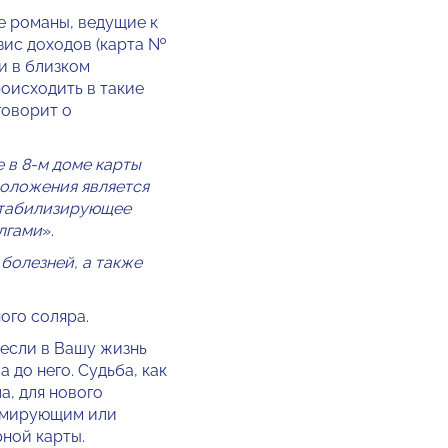
е романы, ведущие к
изис доходов (карта №
ти в близком
роисходить в такие
говорит о
 в 8-м доме карты
положения является
стабилизирующее
лгами
».
 болезней, а также
ого соляра.
 если в Вашу жизнь
 до него. Судьба, как
а, для нового
авмирующим или
ной карты.