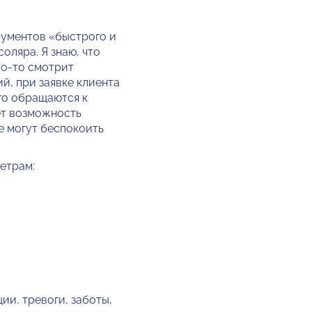
рументов «быстрого и
оляра. Я знаю, что
то-то смотрит
й, при заявке клиента
его обращаются к
ет возможность
е могут беспокоить
етрам:
ии, тревоги, заботы,