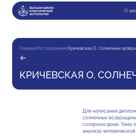
О шк
/
/
Главная
Исследования
Кричевская О. Солнечные возвра
КРИЧЕВСКАЯ О. СОЛНЕ
Для написания дипло
солнечных возвращени
солярном доме. Тема о
анализа человеческой