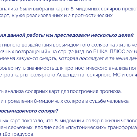
лиза были выбраны карты 8-мидомных соляров предст
 карт, 8 уже реализованных и 2 прогностических.
ия данной работы мы преследовали несколько целей
:
гативного воздействия восьмидомного соляра на жизнь че
нечных возвращений» на стр. 72 (изд-во ВШКА-ПЛЮС 2016)
ние на какую-то смерть, которая последует в течение да
провергнуть значимость для прогностического анализа по
етров карты: солярного Асцендента, солярного МС и сол
ь анализа солярных карт для построения прогноза.
ти проявления 8-мидомных соляров в судьбе человека.
 восьмидомного соляра?
ых карт показало, что 8-мидомный соляр в жизни челове
ем серьезных, вполне себе «плутонических» трансформа
 180 градусов.