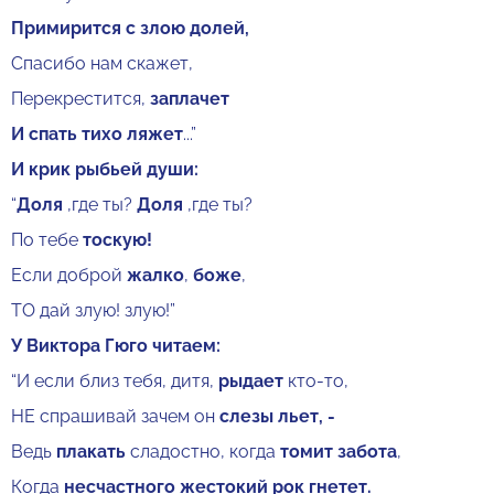
Примирится с злою долей,
Спасибо нам скажет,
Перекрестится,
заплачет
И спать тихо ляжет
...”
И крик рыбьей души:
“
Доля
,где ты?
Доля
,где ты?
По тебе
тоскую!
Если доброй
жалко
,
боже
,
ТО дай злую! злую!”
У Виктора Гюго читаем:
“И если близ тебя, дитя,
рыдает
кто-то,
НЕ спрашивай зачем он
слезы льет, -
Ведь
плакать
сладостно, когда
томит забота
,
Когда
несчастного жестокий рок гнетет.