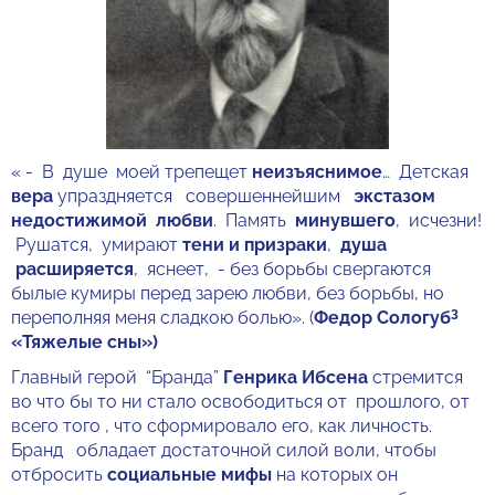
« - В душе моей трепещет
неизъяснимое
… Детская
вера
упраздняется совершеннейшим
экстазом
недостижимой любви
. Память
минувшего
, исчезни!
Рушатся, умирают
тени и призраки
,
душа
расширяется
, яснеет, - без борьбы свергаются
былые кумиры перед зарею любви, без борьбы, но
3
переполняя меня сладкою болью». (
Федор Сологуб
«Тяжелые сны»)
Главный герой “Бранда”
Генрика Ибсена
стремится
во что бы то ни стало освободиться от прошлого, от
всего того , что сформировало его, как личность.
Бранд обладает достаточной силой воли, чтобы
отбросить
социальные мифы
на которых он