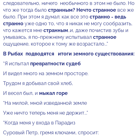
следовательно, ничего необычного в этом не было. Но
что же тогда было
странным? Нечто странное
все же
было. При этом я думал: как все это
странно - ведь
странно
уже одно то, что я никак не могу сообразить,
что кажется мне
странным
..и, даже почистив зубы и
умываясь, я по-прежнему испытывал
странное
ощущение, которое к тому же возрастало...”
В Рыбах подводятся итоги земного существования:
“Я испытал
превратности судеб
И видел много на земном просторе.
Трудом я добывал свой хлеб,
И весел был, и
мыкал горе
“На милой, мной изведанной земле
Уже ничто теперь меня не держит...”
“Когда меня у входа в Парадиз
Суровый Петр, гремя ключами, спросит: