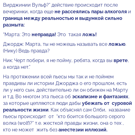
Вирджинии Вульф?” действие происходит после
вечеринки, когда еще
не рассеялись пары алкоголя
и
граница между реальностью и выдумкой сильно
размыта:
“Марта: Это
неправда!
Это такая
ложь!
Джордж: Марта, ты не можешь называть все
ложью
.
(Нику) Ведь правда?
Ник: Черт побери, я не пойму, ребята, когда вы
врете
,
а когда нет.”
На протяжении всей пьесы мы так и не поймем
правдивы ли истории Джорджа о его прошлом, есть
ли у него сын, действительно ли он обижен на Марту
и т.д. Во многом эта пьеса об
эскапизме и фантазиях
,
за которые цепляются люди дабы
убежать от суровой
реальности жизни
. Как объяснял сам Олби, название
пьесы происходит от “кто боится большого серого
волка (wolf)?” т.е. жесткой правды жизни, она о тех ,
кто не может жить без
анестезии иллюзий.