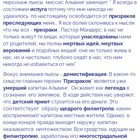
персонаж пьесы миссис Альвинг замечает: “ Я всегда в
состоянии
испуга
потому что мне никогда не
удавалось по настоящему освободится от
призраков
преследующих
меня... Я все более склоняюсь к мысли
что мы все -
призраки
, Пастор Мандерс; в нас не
только живут те вещи, которые
унаследованы
нами
от родителей, мы полны
мертвых идей, мертвых
верований
и подобных вещей; они не только живы в
нас, но и настолько глубоко сидят в нас, что нам
никогда не избавиться от них”.
Фокус внимания пьесы -
демистификация
. В каком-то
смысле главным героем “
Призраков
” является уже
умерший
капитан Альвинг. Он живет как
легенда
в
сознании его земляков. В ходе действия нас уверяют,
что
детский приют
строится на его деньги. Это
соответствует образу
щедрого филантропа
, каким
воспринимают капитана местные жители. Однако, в
конце концов правда выходит наружу: капитан
оказывается ничтожеством. Все средства, идущие на
филантропию
, заработаны его
многострадальной