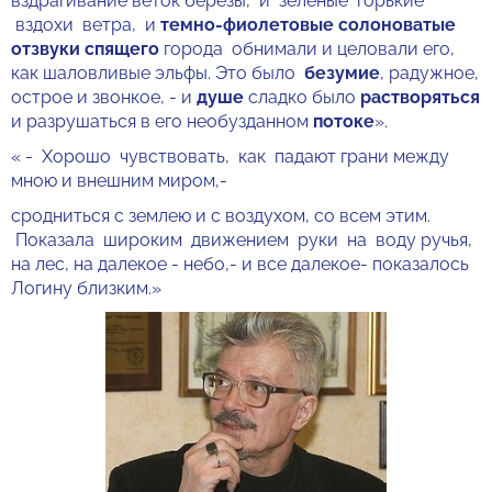
вздрагивание веток березы, и зеленые горькие
вздохи ветра, и
темно-фиолетовые солоноватые
отзвуки
спящего
города обнимали и целовали его,
как шаловливые эльфы. Это было
безумие
, радужное,
острое и звонкое, - и
душе
сладко было
растворяться
и разрушаться в его необузданном
потоке
».
« - Хорошо чувствовать, как падают грани между
мною и внешним миром,-
сродниться с землею и с воздухом, со всем этим.
Показала широким движением руки на воду ручья,
на лес, на далекое - небо,- и все далекое- показалось
Логину близким.»