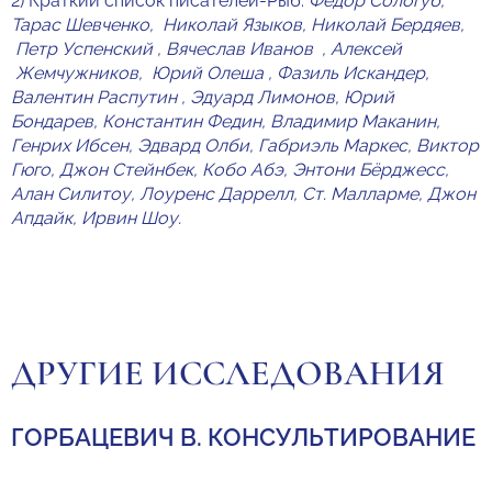
2) Краткий список писателей-Рыб:
Федор Сологуб,
Тарас Шевченко, Николай Языков, Николай Бердяев,
Петр Успенский , Вячеслав Иванов , Алексей
Жемчужников, Юрий Олеша , Фазиль Искандер,
Валентин Распутин , Эдуард Лимонов, Юрий
Бондарев, Константин Федин, Владимир Маканин,
Генрих Ибсен, Эдвард Олби, Габриэль Маркес, Виктор
Гюго, Джон Стейнбек, Кобо Абэ, Энтони Бёрджесс,
Алан Силитоу, Лоуренс Даррелл, Ст. Малларме, Джон
Апдайк, Ирвин Шоу.
ДРУГИЕ ИССЛЕДОВАНИЯ
ГОРБАЦЕВИЧ В. КОНСУЛЬТИРОВАНИЕ