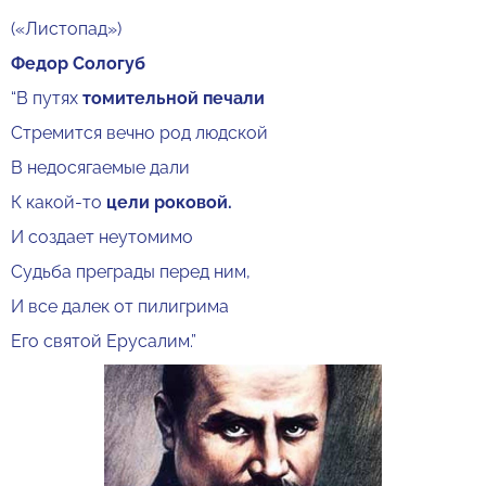
(«Листопад»)
Федор Сологуб
“В путях
томительной печали
Стремится вечно род людской
В недосягаемые дали
К какой-то
цели роковой.
И создает неутомимо
Судьба преграды перед ним,
И все далек от пилигрима
Его святой Ерусалим.”