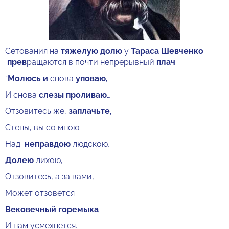
Сетования на
тяжелую долю
у
Тараса Шевченко
прев
ращаются в почти непрерывный
плач
:
“
Молюсь и
снова
уповаю,
И снова
слезы проливаю
…
Отзовитесь же,
заплачьте,
Стены, вы со мною
Над
неправдою
людскою,
Долею
лихою,
Отзовитесь, а за вами,
Может отзовется
Вековечный горемыка
И нам усмехнется.