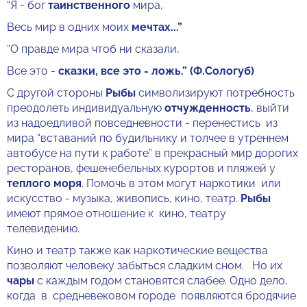
“Я - бог
таинственного
мира,
Весь мир в одних моих
мечтах...”
“О правде мира чтоб ни сказали,
Все это -
сказки, все это - ложь.” (Ф.Сологуб)
С другой стороны
Рыбы
символизируют потребность
преодолеть индивидуальную
отчужденность
, выйти
из надоедливой повседневности - перенестись из
мира “вставаний по будильнику и толчее в утреннем
автобусе на пути к работе” в прекрасный мир дорогих
ресторанов, фешенебельных курортов и пляжей у
теплого моря
. Помочь в этом могут наркотики или
искусство - музыка, живопись, кино, театр.
Рыбы
имеют прямое отношение к кино, театру
телевидению.
Кино и театр также как наркотические вещества
позволяют человеку забыться сладким сном. Но их
чары
с каждым годом становятся слабее. Одно дело,
когда в средневековом городе появляются бродячие