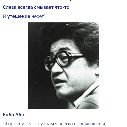
Слеза всегда смывает что-то
И
утешение
несет”.
Кобо Абэ
“Я проснулся. По утрам я всегда просыпаюсь и,