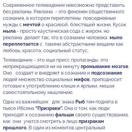
Современное телевидение невозможно представить
без рекламы. Реклама - это феномен общественного
сознания, в котором переплетены повседневные
нужды с
мечтой
о красивой, блестящей жизни. Кусок
мыла
- просто каустическая сода с жиром, но
реклама делает так, что в сознании человека
мыло
переплетается
с такими абстрактными вещами как
любовь, красота, социальный статус.
Телевидение - это еще пресс пропаганды, это
непрекращающееся ни на минуту
промывание мозгов
.
Оно создает и внедряет в сознание и
подсознание
людей множество социальных
мифов
, преподносит
готовые к употреблению клише и ярлыки, мешая
самостоятельному мышлению.
Одна из важнейших для знака
Рыб
тем поднята в
пьесе Ибсена
“Призраки”.
Она о том, как люди
приходят к осознанию
фальши
своего существования,
как они учатся смотреть в лицо
призракам
прошлого
. В один из моментов центральный