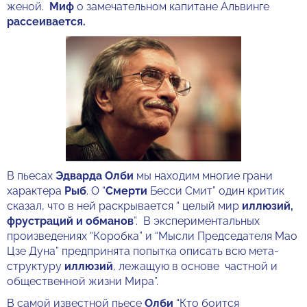
женой.
Миф
о замечательном капитане Альвинге
рассеивается.
В пьесах
Эдварда Олби
мы находим многие грани
характера
Рыб
. О “
Смерти
Бесси Смит” один критик
сказал, что в ней раскрывается “ целый мир
иллюзий,
фрустраций и обманов
”. В экспериментальных
произведениях “Коробка” и “Мысли Председателя Мао
Цзе Дуна” предпринята попытка описать всю мета-
структуру
иллюзий
, лежащую в основе частной и
общественной жизни Мира”.
В самой известной пьесе
Олби
“Кто боится