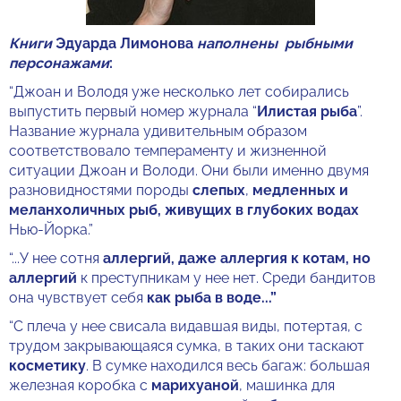
Книги
Эдуарда Лимонова
наполнены рыбными
персонажами
:
“Джоан и Володя уже несколько лет собирались
выпустить первый номер журнала “
Илистая рыба
”.
Название журнала удивительным образом
соответствовало темпераменту и жизненной
ситуации Джоан и Володи. Они были именно двумя
разновидностями породы
слепых
,
медленных и
меланхоличных рыб, живущих в глубоких водах
Нью-Йорка.”
“...У нее сотня
аллергий, даже аллергия к котам, но
аллергий
к преступникам у нее нет. Среди бандитов
она чувствует себя
как рыба в воде...”
“С плеча у нее свисала видавшая виды, потертая, с
трудом закрывающаяся сумка, в таких они таскают
косметику
. В сумке находился весь багаж: большая
железная коробка с
марихуаной
, машинка для