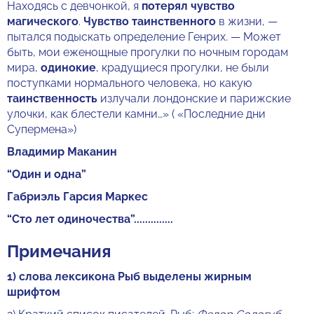
Находясь с девчонкой, я
потерял чувство
магического
.
Чувство
таинственного
в жизни, —
пытался подыскать определение Генрих. — Может
быть, мои еженощные прогулки по ночным городам
мира,
одинокие
, крадущиеся прогулки, не были
поступками нормального человека, но какую
таинственность
излучали лондонские и парижские
улочки, как блестели камни…» ( «Последние дни
Супермена»)
Владимир Маканин
“Один и одна”
Габриэль Гарсия Маркес
“Сто лет одиночества”..............
Примечания
1) слова лексикона Рыб выделены жирным
шрифтом