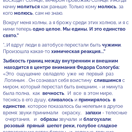
восходит Солнце;; вечером провожаю Солнце. Иногда
начну
молиться
как раньше. Только кому
молюсь
, за
кого
молюсь
, сам не знаю.
Вокруг меня холмы, а я брожу среди этих холмов, и я с
ними теперь
одно целое. Мы едины. И это единство
свято.”
“...И вдруг люди в автобусе перестали быть
чужими
.
Произошла какая-то
химическая реакция...”
Зыбкость границ между внутренним и внешним
находится в центре внимания Федора Сологуба:
«Это ощущение овладело уже не первый раз
Логиным. . Он сознавал себя воистину
слившимся
с
миром, который перестал быть внешним, - и минута
была полна, как
вечность
. И все в этом мире,
теснясь в его душу,
сливалось
и
примирялось в
единстве
, которое показалось бы нелепым в другое
время: звуки принимали окраску,
запахи
- телесные
очертания, и
образы
звучали и
благоухали
;
розовый пряный шепот реки, голубое сладкое