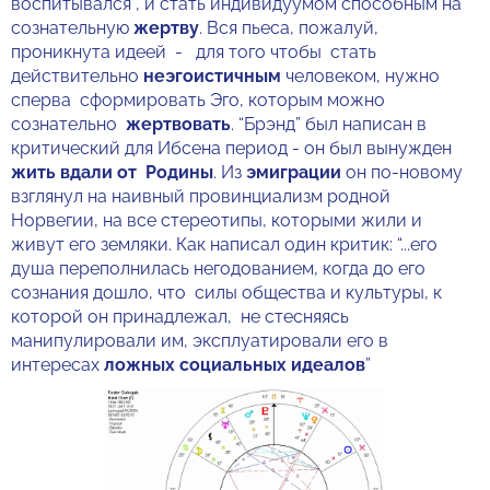
воспитывался , и стать индивидуумом способным на
сознательную
жертву
. Вся пьеса, пожалуй,
проникнута идеей - для того чтобы стать
действительно
неэгоистичным
человеком, нужно
сперва сформировать Эго, которым можно
сознательно
жертвовать
. “Брэнд” был написан в
критический для Ибсена период - он был вынужден
жить вдали от Родины
. Из
эмиграции
он по-новому
взглянул на наивный провинциализм родной
Норвегии, на все стереотипы, которыми жили и
живут его земляки. Как написал один критик: “...его
душа переполнилась негодованием, когда до его
сознания дошло, что силы общества и культуры, к
которой он принадлежал, не стесняясь
манипулировали им, эксплуатировали его в
интересах
ложных социальных идеалов
”