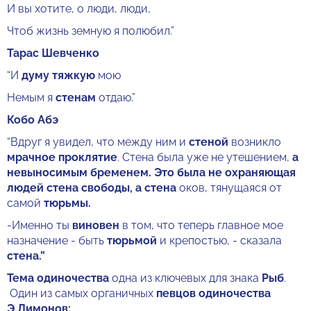
И вы хотите, о люди, люди,
Чтоб жизнь земную я полюбил.”
Тарас Шевченко
“И
думу тяжкую
мою
Немым я
стенам
отдаю.”
Кобо Абэ
“Вдруг я увидел, что между ним и
стеной
возникло
мрачное проклятие
. Стена была уже не утешением,
а
невыносимым бременем. Это была не охраняющая
людей стена свободы, а стена
оков, тянущаяся от
самой
тюрьмы.
-Именно ты
виновен
в том, что теперь главное мое
назначение - быть
тюрьмой
и крепостью, - сказала
стена.”
Тема одиночества
одна из ключевых для знака
Рыб
.
Один из самых органичных
певцов одиночества
Э.Лимонов: