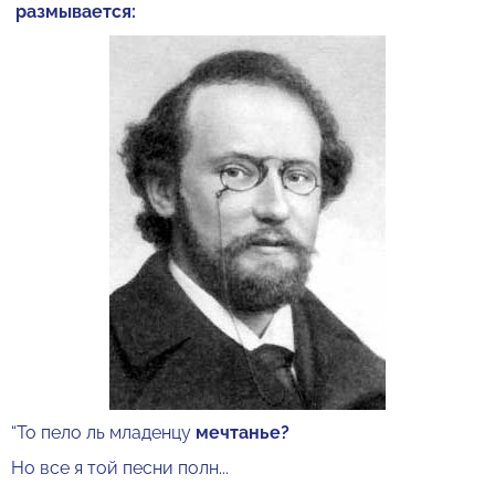
размывается:
“То пело ль младенцу
мечтанье?
Но все я той песни полн...