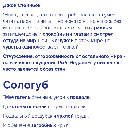
Джон Стейнбек
“Ной делал все, что от него требовалось: он умел
читать, писать ,считать, но все это выполнялось без
интереса... Он словно жил в каком-то
странном
затихшем доме и
спокойными глазами смотрел
оттуда на мир
. Ной был
чужой
в этом мире, но
чувства одиночества
он не знал.”
Отчуждение, отгороженность от остального мира -
навязчивое ощущение Рыб. Недаром у них очень
часто является образ стен:
Сологуб
“Мечтатель
бледный, умри в
подвале
,
Где
стены плесень
покрыла сплошь.
Подвальный воздух для
чахлой
груди,
И обещанье
загробных
крыл.