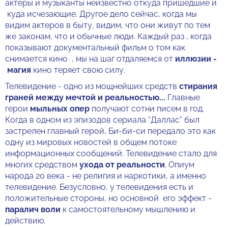
актеры и музыканты неизвестно откуда пришедшие и
куда исчезающие. Другое дело сейчас, когда мы
видим актеров в быту, видим, что они живут по тем
же законам, что и обычные люди. Каждый раз , когда
показывают документальный фильм о том как
снимается кино , мы на шаг отдаляемся от
иллюзии -
магия
кино теряет свою силу.
Телевидение - одно из мощнейших средств
стирания
граней между мечтой и реальностью...
Главные
герои
мыльных опер
получают сотни писем в год.
Когда в одном из эпизодов сериала “Даллас” был
застрелен главный герой, Би-би-си передало это как
одну из мировых новостей в общем потоке
информационных сообщений. Телевидение стало для
многих средством
ухода от реальности
. Опиум
народа 20 века - не религия и наркотики, а именно
телевидение. Безусловно, у телевидения есть и
положительные стороны, но основной его эффект -
паралич воли
к самостоятельному мышлению и
действию.