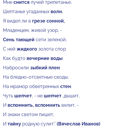
Мне
снится
лучей трепетанье,
Шептанье угаданных
волн.
Я видел ли в
грезе сонной,
Младенцем, живой узор, -
Сень тающей
сети зеленой,
С ней
жидкого
золота спор
Как будто
вечерние воды
Набросили
зыбкий плен
На бледно-отсветные своды,
На мрамор обветренных
стен
.
Чуть
шепчет
, - не
шепчет
,дышит,
И
вспомнить, вспомнить
велит, -
И знаки светом пишет,
И
тайну
родную сулит.”
(Вячеслав Иванов)