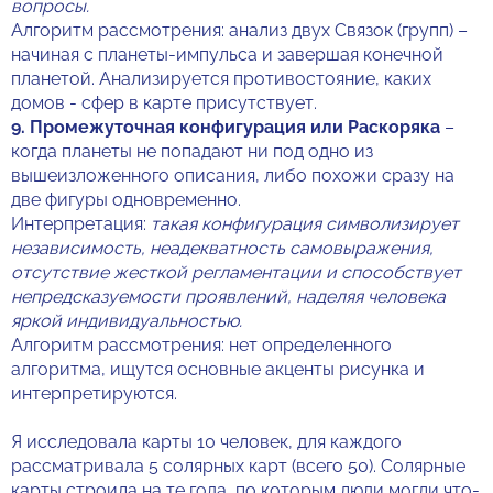
вопросы.
Алгоритм рассмотрения: анализ двух Связок (групп) –
начиная с планеты-импульса и завершая конечной
планетой. Анализируется противостояние, каких
домов - сфер в карте присутствует.
9.
Промежуточная конфигурация или Раскоряка
–
когда планеты не попадают ни под одно из
вышеизложенного описания, либо похожи сразу на
две фигуры одновременно.
Интерпретация:
такая конфигурация символизирует
независимость, неадекватность самовыражения,
отсутствие жесткой регламентации и способствует
непредсказуемости проявлений, наделяя человека
яркой индивидуальностью.
Алгоритм рассмотрения: нет определенного
алгоритма, ищутся основные акценты рисунка и
интерпретируются.
Я исследовала карты 10 человек, для каждого
рассматривала 5 солярных карт (всего 50). Солярные
карты строила на те года, по которым люди могли что-