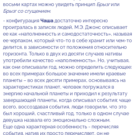
восьми картах можно увидеть принцип
Брызг
или
Брызг со сгущением
.
- конфигурация
Чаша
достаточно интересно
проигралась в записях людей, М.Э. Джонс описывает
ее как «наполненность и самодостаточность», называя
ее черпаком, который что-то в себе хранит или чем-то
делится, в зависимости от положения относительно
горизонта. Только в двух из десяти случаев нативы
употребили качество «наполненность». Но, учитывая,
как они описывали год, можно определить следующее:
во всех примерах большое значение имели краевые
планеты – во всех десяти примерах, основываясь на
характеристиках планет, человек погружался в
энергию начальной планеты и приходил к результату
завершающей планеты, когда описывал события; чаще
всего, воссоздавая события, люди говорили, что это
был хороший, счастливый год, только в одном случае
девушка назвала его эмоционально сложным.
Еще одна характерная особенность - перечисляя
события, натив их просто перечисляет, он не