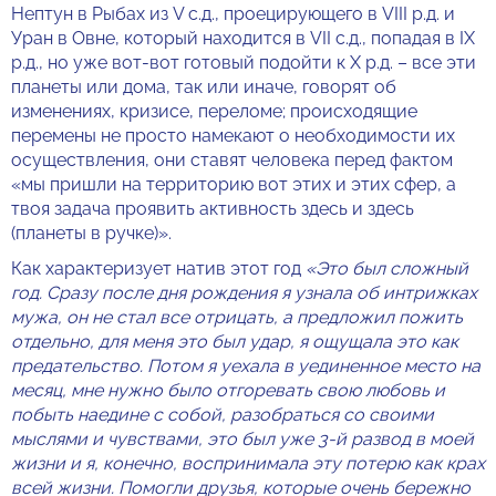
Нептун в Рыбах из V с.д., проецирующего в VIII р.д. и
Уран в Овне, который находится в VII с.д., попадая в IX
р.д., но уже вот-вот готовый подойти к X р.д. – все эти
планеты или дома, так или иначе, говорят об
изменениях, кризисе, переломе; происходящие
перемены не просто намекают о необходимости их
осуществления, они ставят человека перед фактом
«мы пришли на территорию вот этих и этих сфер, а
твоя задача проявить активность здесь и здесь
(планеты в ручке)».
Как характеризует натив этот год
«Это был сложный
год. Сразу после дня рождения я узнала об интрижках
мужа, он не стал все отрицать, а предложил пожить
отдельно, для меня это был удар, я ощущала это как
предательство. Потом я уехала в уединенное место на
месяц, мне нужно было отгоревать свою любовь и
побыть наедине с собой, разобраться со своими
мыслями и чувствами, это был уже 3-й развод в моей
жизни и я, конечно, воспринимала эту потерю как крах
всей жизни. Помогли друзья, которые очень бережно