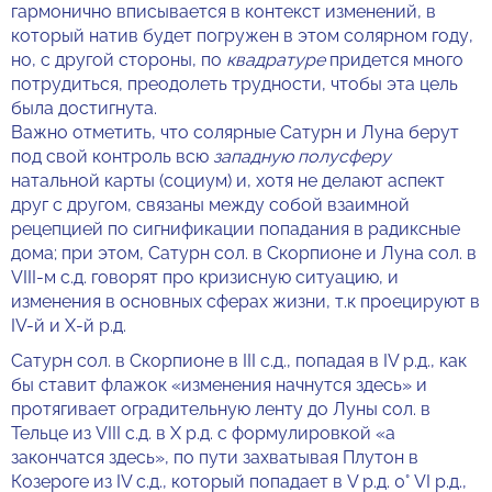
гармонично вписывается в контекст изменений, в
который натив будет погружен в этом солярном году,
но, с другой стороны, по
квадратуре
придется много
потрудиться, преодолеть трудности, чтобы эта цель
была достигнута.
Важно отметить, что солярные Сатурн и Луна берут
под свой контроль всю
западную полусферу
натальной карты (социум) и, хотя не делают аспект
друг с другом, связаны между собой взаимной
рецепцией по сигнификации попадания в радиксные
дома; при этом, Сатурн сол. в Скорпионе и Луна сол. в
VIII-м с.д. говорят про кризисную ситуацию, и
изменения в основных сферах жизни, т.к проецируют в
IV-й и X-й р.д.
Сатурн сол. в Скорпионе в III с.д., попадая в IV р.д., как
бы ставит флажок «изменения начнутся здесь» и
протягивает оградительную ленту до Луны сол. в
Тельце из VIII с.д. в X р.д. с формулировкой «а
закончатся здесь», по пути захватывая Плутон в
Козероге из IV с.д., который попадает в V р.д. 0° VI р.д.,