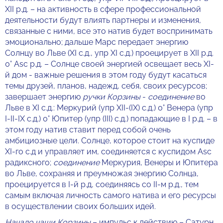
XII р.д. – на активность в сфере профессиональной
деятельности будут влиять партнеры и изменения,
связанные с ними, все это натив будет воспринимать
эмоционально; дальше Марс передает энергию
Солнцу во Льве (XI с.д., упр XI с.д.) проецирует в XII р.д.
0° Asc р.д. – Солнце своей энергией освещает весь XI-
й дом - важные решения в этом году будут касаться
темы друзей, планов, надежд, себя, своих ресурсов;
завершает энергию
ручки Корзины
-
соединение
во
Льве в XI с.д.: Меркурий (упр XII-(IX) с.д.) 0° Венера (упр
I-II-IX с.д.) 0° Юпитер (упр (III) с.д.) попадающие в I р.д. – в
этом году натив ставит перед собой очень
амбициозные цели. Солнце, которое стоит на куспиде
XI-го с.д и управляет им, соединяется с куспидом Asc
радиксного;
соединение
Меркурия, Венеры и Юпитера
во Льве, сохраняя и преумножая энергию Солнца,
проецируется в I-й р.д, соединяясь со II-м р.д., тем
самым включая личность самого натива и его ресурсы
в осуществлении своих больших идей.
Начало чаши Корзины
– импульс к действию – Сатурн