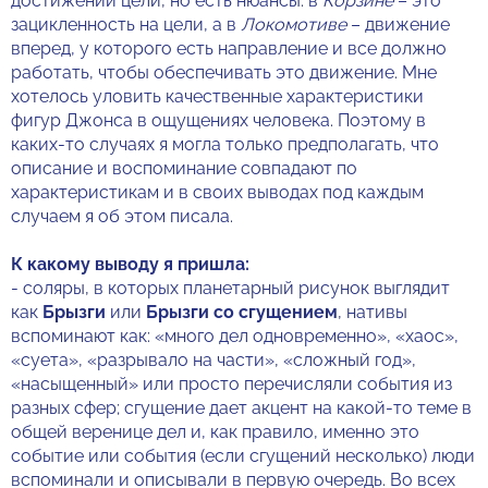
достижении цели, но есть нюансы: в
Корзине
– это
зацикленность на цели, а в
Локомотиве
– движение
вперед, у которого есть направление и все должно
работать, чтобы обеспечивать это движение. Мне
хотелось уловить качественные характеристики
фигур Джонса в ощущениях человека. Поэтому в
каких-то случаях я могла только предполагать, что
описание и воспоминание совпадают по
характеристикам и в своих выводах под каждым
случаем я об этом писала.
К какому выводу я пришла:
- соляры, в которых планетарный рисунок выглядит
как
Брызги
или
Брызги со сгущением
, нативы
вспоминают как: «много дел одновременно», «хаос»,
«суета», «разрывало на части», «сложный год»,
«насыщенный» или просто перечисляли события из
разных сфер; сгущение дает акцент на какой-то теме в
общей веренице дел и, как правило, именно это
событие или события (если сгущений несколько) люди
вспоминали и описывали в первую очередь. Во всех