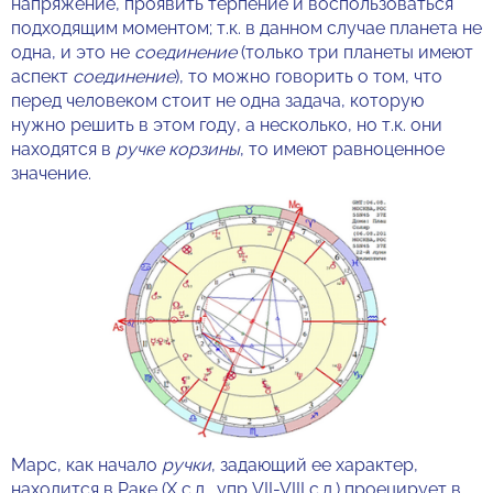
напряжение, проявить терпение и воспользоваться
подходящим моментом; т.к. в данном случае планета не
одна, и это не
соединение
(только три планеты имеют
аспект
соединение
), то можно говорить о том, что
перед человеком стоит не одна задача, которую
нужно решить в этом году, а несколько, но т.к. они
находятся в
ручке корзины
, то имеют равноценное
значение.
Марс, как начало
ручки
, задающий ее характер,
находится в Раке (X с.д., упр VII-VIII с.д.) проецирует в