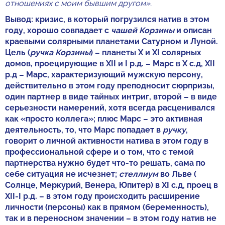
отношениях с моим бывшим другом».
Вывод: кризис, в который погрузился натив в этом
году, хорошо совпадает с
чашей Корзины
и описан
краевыми солярными планетами Сатурном и Луной.
Цель (
ручка Корзины
) – планеты X и XI солярных
домов, проецирующие в XII и I р.д. – Марс в X с.д, XII
р.д – Марс, характеризующий мужскую персону,
действительно в этом году преподносит сюрпризы,
один партнер в виде тайных интриг, второй – в виде
серьезности намерений, хотя всегда расценивался
как «просто коллега»; плюс Марс – это активная
деятельность, то, что Марс попадает в
ручку
,
говорит о личной активности натива в этом году в
профессиональной сфере и о том, что с темой
партнерства нужно будет что-то решать, сама по
себе ситуация не исчезнет;
стеллиум
во Льве (
Солнце, Меркурий, Венера, Юпитер) в XI с.д, проец в
XII-I р.д. – в этом году происходить расширение
личности (персоны) как в прямом (беременность),
так и в переносном значении – в этом году натив не