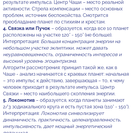
результате импульса. Центр Чаши – место реальной
активности. Стрела компенсации – место основных
проблем, источник беспокойства. Смотрится
преобладание планет по стихиям и крестам.
4.
Связка или Пучок
– образуется, когда все 10 планет
расположены на участке 120° - 150° (не больше).
Интерпретация:
Большая концентрация энергии на
небольшом участке эклиптики, может давать
неуравновешенность, ограниченность интересов и
высокий уровень эгоцентризма.
Алгоритм рассмотрения: принцип такой же, как в
Чаше - анализ начинается с краевых планет: начальная
– это импульс к действию, завершающая – то, к чему
человек приходит в результате импульса. Центр
Связки – место наибольшего скопления энергии.
5.
Локомотив
– образуется, когда планеты занимают
2/3 зодиакального круга и есть пустая зона (110° - 150°).
Интерпретация:
Локомотив символизирует
динамичность, практичность, целенаправленность,
импульсивность, дает мощный энергетический
потенциал.