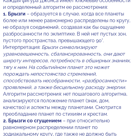
Каждая фигура Джонса имеет ключевые особенности
и определенный алгоритм ее рассмотрения:
1.
Брызги
– образуется в случае, когда все планеты
более или менее равномерно распределены по кругу,
не образуя соединений, создавая как бы ощущение
разбросанности по эклиптике. В ней нет пустых зон,
пустого пространства, превышающего 90°.
Интерпретация:
Брызги символизируют
уравновешенность, сбалансированность, они дают
широту интересов, потребность в обширных знаниях,
тягу к ним. На событийном планет это может
порождать непостоянство стремлений,
способствовать несобранности, «разбросанности»
проявлений, а также бесцельному расходу энергии.
Алгоритм рассмотрения: нет пошагового алгоритма,
анализируются положение планет (знак, дом,
качество) и аспекты между планетами. Смотрится
преобладание планет по стихиям и крестам.
2.
Брызги со сгущением
– при относительно
равномерном распределении планет по
зодиакальному кругу, где также не должно быть