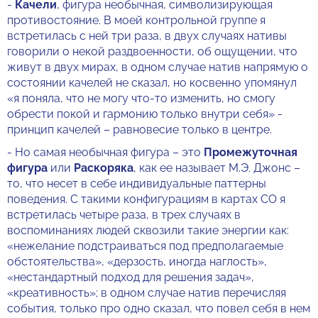
-
Качели
, фигура необычная, символизирующая
противостояние. В моей контрольной группе я
встретилась с ней три раза, в двух случаях нативы
говорили о некой раздвоенности, об ощущении, что
живут в двух мирах, в одном случае натив напрямую о
состоянии качелей не сказал, но косвенно упомянул
«я поняла, что не могу что-то изменить, но смогу
обрести покой и гармонию только внутри себя» -
принцип качелей – равновесие только в центре.
- Но самая необычная фигура – это
Промежуточная
фигура
или
Раскоряка
, как ее называет М.Э. Джонс –
то, что несет в себе индивидуальные паттерны
поведения. С такими конфигурациям в картах СО я
встретилась четыре раза, в трех случаях в
воспоминаниях людей сквозили такие энергии как:
«нежелание подстраиваться под предполагаемые
обстоятельства», «дерзость, иногда наглость»,
«нестандартный подход для решения задач»,
«креативность»; в одном случае натив перечисляя
события, только про одно сказал, что повел себя в нем