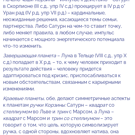
в Скорпионе (III с.д., упр IV с.д.) проецирует в IV р.д 0°
Уран рад (IV р.д, упр VII р.д.) – кардинальные,
неожиданные решения, касающиеся темы семьи,
партнерства. Либо Сатурн на чем-то ставит точку,
либо меняет правила, в любом случае, импульс
начинается с мощного энергетического потенциала
что-то изменить.
Завершающая планета
– Луна в Тельце (VIII с.д., упр X
с.д.) попадает в X р.д. – то, к чему человек приходит в
результате действия – человеку придется
адаптироваться под кризис, приспосабливаться к
новым обстоятельствам, связанным с карьерными
изменениями.
Краевые планеты
, обе, делают симметричные аспекты
к планетам
ручки Корзины:
Сатурн –
квадрат
со
стеллиумом
во Льве и
трин
с Марсом, а Луна –
квадрат
с Марсом и
трин со стеллиумом
– это
говорит о том, что цель, которую символизирует
ручка, с одной стороны, вдохновляет натива, она