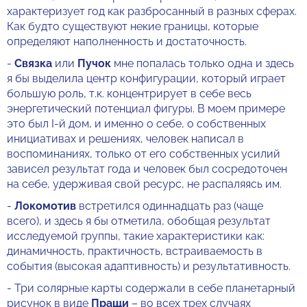
характеризует год как разбросанный в разных сферах.
Как будто существуют некие границы, которые
определяют наполненность и достаточность.
-
Связка
или
Пучок
мне попалась только одна и здесь
я бы выделила центр конфигурации, который играет
большую роль, т.к. концентрирует в себе весь
энергетический потенциал фигуры. В моем примере
это был I-й дом, и именно о себе, о собственных
инициативах и решениях, человек написал в
воспоминаниях, только от его собственных усилий
зависел результат года и человек был сосредоточен
на себе, удерживая свой ресурс, не распаляясь им.
-
Локомотив
встретился одиннадцать раз (чаще
всего), и здесь я бы отметила, обобщая результат
исследуемой группы, такие характеристики как:
динамичность, практичность, встраиваемость в
события (высокая адаптивность) и результативность.
- Три солярные карты содержали в себе планетарный
рисунок в виде
Пращи
– во всех трех случаях