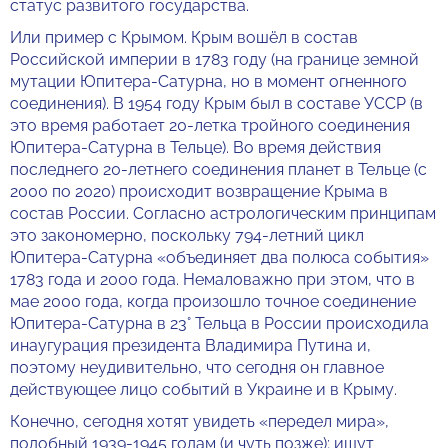
статус развитого государства.
Или пример с Крымом. Крым вошёл в состав
Российской империи в 1783 году (на границе земной
мутации Юпитера-Сатурна, но в момент огненного
соединения). В 1954 году Крым был в составе УССР (в
это время работает 20-летка тройного соединения
Юпитера-Сатурна в Тельце). Во время действия
последнего 20-летнего соединения планет в Тельце (с
2000 по 2020) происходит возвращение Крыма в
состав России. Согласно астрологическим принципам
это закономерно, поскольку 794-летний цикл
Юпитера-Сатурна «объединяет два полюса события»
1783 года и 2000 года. Немаловажно при этом, что в
мае 2000 года, когда произошло точное соединение
Юпитера-Сатурна в 23° Тельца в России происходила
инаугурация президента Владимира Путина и,
поэтому неудивительно, что сегодня он главное
действующее лицо событий в Украине и в Крыму.
Конечно, сегодня хотят увидеть «передел мира»,
подобный 1939-1945 годам (и чуть позже); ищут