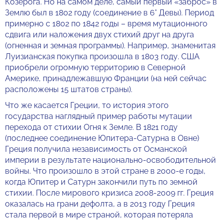
Козерога. Но на самом деле, самый первый «заброс» в
Землю был в 1802 году (соединение в 6° Девы). Период
примерно с 1802 по 1842 годы – время мутационного
сдвига или наложения двух стихий друг на друга
(огненная и земная программы). Например, знаменитая
Луизианская покупка произошла в 1803 году. США
приобрели огромную территорию в Северной
Америке, принадлежавшую Франции (на ней сейчас
расположены 15 штатов страны).
Что же касается Греции, то история этого
государства наглядный пример работы мутации
перехода от стихии Огня к Земле. В 1821 году
(последнее соединение Юпитера-Сатурна в Овне)
Греция получила независимость от Османской
империи в результате национально-освободительной
войны. Что произошло в этой стране в 2000-е годы,
когда Юпитер и Сатурн закончили путь по земной
стихии. После мирового кризиса 2008-2009 гг. Греция
оказалась на грани дефолта, а в 2013 году Греция
стала первой в мире страной, которая потеряла