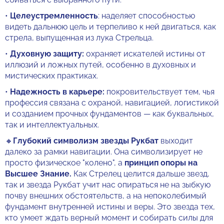
•
Целеустремленность
: наделяет способностью
видеть дальнюю цель и терпеливо к ней двигаться, как
стрела, выпущенная из лука Стрельца.
•
Духовную защиту:
охраняет искателей истины от
иллюзий и ложных путей, особенно в духовных и
мистических практиках.
•
Надежность в карьере:
покровительствует тем, чья
профессия связана с охраной, навигацией, логистикой
и созданием прочных фундаментов — как буквальных,
так и интеллектуальных.
🔸
Глубокий символизм звезды Рукбат
выходит
далеко за рамки навигации. Она символизирует не
просто физическое "колено", а
принцип опоры на
Высшее Знание.
Как Стрелец целится дальше звезд,
так и звезда Рукбат учит нас опираться не на зыбкую
почву внешних обстоятельств, а на непоколебимый
фундамент внутренней истины и веры. Это звезда тех,
кто умеет ждать верный момент и собирать силы для