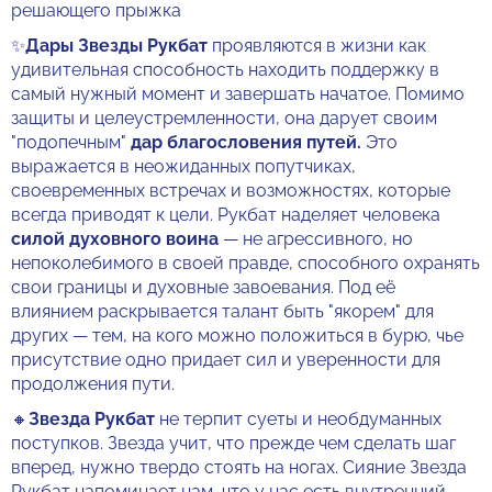
решающего прыжка
✨
Дары Звезды Рукбат
проявляются в жизни как
удивительная способность находить поддержку в
самый нужный момент и завершать начатое. Помимо
защиты и целеустремленности, она дарует своим
"подопечным"
дар благословения путей.
Это
выражается в неожиданных попутчиках,
своевременных встречах и возможностях, которые
всегда приводят к цели. Рукбат наделяет человека
силой духовного воина
— не агрессивного, но
непоколебимого в своей правде, способного охранять
свои границы и духовные завоевания. Под её
влиянием раскрывается талант быть "якорем" для
других — тем, на кого можно положиться в бурю, чье
присутствие одно придает сил и уверенности для
продолжения пути.
🔸
Звезда Рукбат
не терпит суеты и необдуманных
поступков. Звезда учит, что прежде чем сделать шаг
вперед, нужно твердо стоять на ногах. Сияние Звезда
Рукбат напоминает нам, что у нас есть внутренний