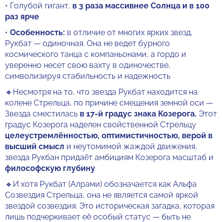
• Голубой гигант,
в 3 раза массивнее Солнца и в 100
раз ярче
•
Особенность:
в отличие от многих ярких звезд,
Рукбат — одиночная. Она не ведет бурного
космического танца с компаньонами, а гордо и
уверенно несет свою вахту в одиночестве,
символизируя стабильность и надежность
🔸Несмотря на то, что звезда Рукбат находится на
колене Стрельца, по причине смещения земной оси —
Звезда сместилась
в 17-й градус знака Козерога.
Этот
градус Козерога наделен свойственной Стрельцу
целеустремлённостью, оптимистичностью, верой в
высший смысл
и неутомимой жаждой движения,
звезда Рукбан придаёт амбициям Козерога масштаб и
философскую глубину
🔸И хотя Рукбат (Алрами) обозначается как Альфа
Созвездия Стрельца, она не является самой яркой
звездой созвездия. Это историческая загадка, которая
лишь подчеркивает её особый статус — быть не