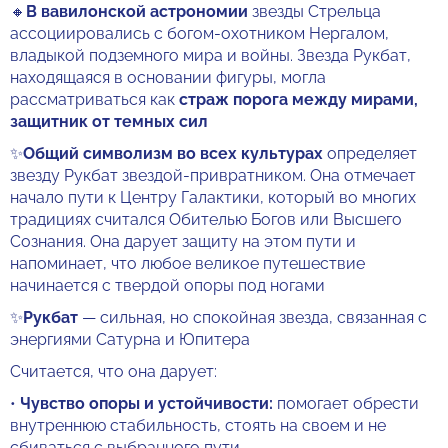
🔸
В вавилонской астрономии
звезды Стрельца
ассоциировались с богом-охотником Нергалом,
владыкой подземного мира и войны. Звезда Рукбат,
находящаяся в основании фигуры, могла
рассматриваться как
страж порога между мирами,
защитник от темных сил
✨
Общий символизм во всех культурах
определяет
звезду Рукбат звездой-привратником. Она отмечает
начало пути к Центру Галактики, который во многих
традициях считался Обителью Богов или Высшего
Сознания. Она дарует защиту на этом пути и
напоминает, что любое великое путешествие
начинается с твердой опоры под ногами
✨
Рукбат
— сильная, но спокойная звезда, связанная с
энергиями Сатурна и Юпитера
Считается, что она дарует:
•
Чувство опоры и устойчивости:
помогает обрести
внутреннюю стабильность, стоять на своем и не
сбиваться с выбранного пути.