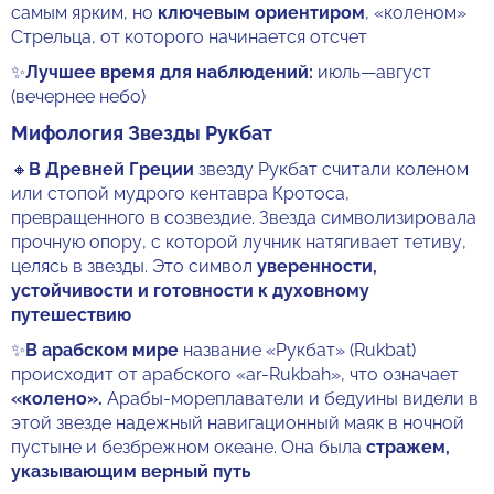
самым ярким, но
ключевым ориентиром
, «коленом»
Стрельца, от которого начинается отсчет
✨
Лучшее время для наблюдений:
июль—август
(вечернее небо)
Мифология Звезды Рукбат
🔸
В Древней Греции
звезду Рукбат считали коленом
или стопой мудрого кентавра Кротоса,
превращенного в созвездие. Звезда символизировала
прочную опору, с которой лучник натягивает тетиву,
целясь в звезды. Это символ
уверенности,
устойчивости и готовности к духовному
путешествию
✨
В арабском мире
название «Рукбат» (Rukbat)
происходит от арабского «ar-Rukbah», что означает
«колено».
Арабы-мореплаватели и бедуины видели в
этой звезде надежный навигационный маяк в ночной
пустыне и безбрежном океане. Она была
стражем,
указывающим верный путь