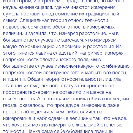
и во втором, и в третьем. Парадоксально, но именно
наука, начинающаяся, где начинаются измерения,
сумела поставить под сомнение их традиционный
смысл. Специальная теория относительности
подвергла сомнению абсолютность измеряемых
величин, и заявила, что, измеряя расстояние, мы в
большинстве случаев не замечаем, что измеряем
какую-то комбинацию из времени и расстояния. Из
этого тянется лавина следствий: например, измеряя
напряженность электрического поля, мы в
большинстве случаев измеряем какую-то комбинацию
напряженностей электрического и магнитного полей,
и т.д. и т.п. Общая теория относительности лишила
эталоны их выделенного статуса: искривленное
пространство-время не оставило им шанса на
неизменность. А квантовая механика вбила последний
гвоздь: оказалось, что процедура измерения, даже
просто наблюдения за чем-либо, влияет на
измеряемые и наблюдаемые величины так, что не все,
что хочется, можно измерить с желаемой степенью
точности. Наука сама себе обозначила границы