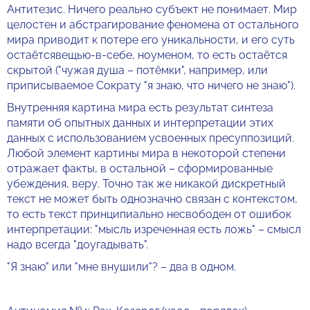
Антитезис. Ничего реально субъект не понимает. Мир
целостен и абстрагирование феномена от остального
мира приводит к потере его уникальности, и его суть
остаётсявещью-в-себе, ноуменом, то есть остаётся
скрытой ("чужая душа – потёмки", например, или
приписываемое Сократу "я знаю, что ничего не знаю").
Внутренняя картина мира есть результат синтеза
памяти об опытных данных и интерпретации этих
данных с использованием усвоенных пресуппозиций.
Любой элемент картины мира в некоторой степени
отражает факты, в остальной – сформированные
убеждения, веру. Точно так же никакой дискретный
текст не может быть однозначно связан с контекстом,
то есть текст принципиально несвободен от ошибок
интерпретации: "мысль изреченная есть ложь" – смысл
надо всегда "доугадывать".
"Я знаю" или "мне внушили"? – два в одном.