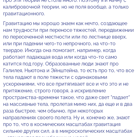
про эти теории не столь много. Поэтому я и начну с
калибровочной теории, но не поля вообще, а только
гравитационного.
Гравитацию мы хорошо знаем как нечто, создающее
нам трудности при переносе тяжестей, передвижении
по пересеченной местности или по лестнице вверх,
или при падении чего-то непрочного, на что-то
твердое. Иногда она помогает, например, когда
работает падающая вода или когда что-то само
катится под гору. Образованные люди знают про
Галилея, Ньютона и Эйнштейна, то есть про то, что все
тела падают в поле тяжести с одинаковыми
ускорениями, что все притягивает все и что это и не
притяжение, строго говоря, а искривление
пространства-времени такое, что даже свет "падает"
на массивные тела, пролетая мимо них, да еще и в два
раза быстрее, чем обычно, при некоторых
направлениях своего полета. Ну и, конечно же, знают
про то, что в космических масштабах гравитация
сильнее других сил, а в микроскопических масштабах