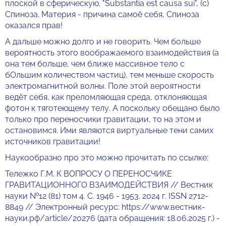
плоской в сферическую. "Substantia est causa sui", (с)
Спиноза. Материя - причина самоё себя, Спиноза
оказался прав!
А дальше можно долго и не говорить. Чем больше
вероятность этого воображаемого взаимодействия (а
она тем больше, чем ближе массивное тело с
бОльшим количеством частиц), тем меньше скорость
электромагнитной волны. Поле этой вероятности
ведёт себя, как преломляющая среда, отклоняющая
фотон к тяготеющему телу. А поскольку обещано было
только про переносчики гравитации, то на этом и
остановимся. Ими являются виртуальные тени самих
источников гравитации!
Наукообразно про это можно прочитать по ссылке:
Тележко Г.М. К ВОПРОСУ О ПЕРЕНОСЧИКЕ
ГРАВИТАЦИОННОГО ВЗАИМОДЕЙСТВИЯ // Вестник
науки №12 (81) том 4. С. 1946 - 1953. 2024 г. ISSN 2712-
8849 // Электронный ресурс: https://www.вестник-
науки.рф/article/20276 (дата обращения: 18.06.2025 г.) -