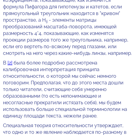
коэффициенты, показывающие, как изменится
формула Пифагора для гипотенузы и катетов, если
прямоугольный треугольник находится в "кривом"
пространстве, а H
- элементы матрицы
ij
преобразований масштаба-поворота, имеющей
размерность 4*4, показывающие, как изменятся
проекции размеров того же треугольника, например,
если его вертеть по-всякому перед глазами, или
смотреть на него через какие-нибудь линзы, например.
В
[2]
была более подробно рассмотрена
калибровочная интерпретация принципа
относительности, о которой мы сейчас немного
поговорим. Предполагая, что до этого места дошли
только читатели, считающие себя умеренно
образованными (то есть непонимающие и
несогласные прекратили истязать себя), мы будем
использовать больше специальной терминологии на
единицу площади текста, нежели ранее.
Специальная теория относительности утверждает,
что одно и то же явление наблюдается по-разному в