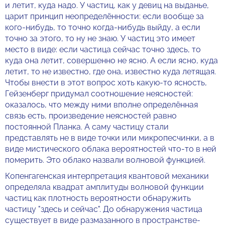
и летит, куда надо. У частиц, как у девиц на выданье,
царит принцип неопределённости: если вообще за
кого-нибудь, то точно когда-нибудь выйду, а если
точно за этого, то ну не знаю. У частиц это имеет
место в виде: если частица сейчас точно здесь, то
куда она летит, совершенно не ясно. А если ясно, куда
летит, то не известно, где она, известно куда летящая.
Чтобы внести в этот вопрос хоть какую-то ясность,
Гейзенберг придумал соотношение неясностей:
оказалось, что между ними вполне определённая
связь есть, произведение неясностей равно
постоянной Планка. А саму частицу стали
представлять не в виде точки или микропесчинки, а в
виде мистического облака вероятностей что-то в ней
померить. Это облако назвали волновой функцией.
Копенгагенская интерпретация квантовой механики
определяла квадрат амплитуды волновой функции
частиц как плотность вероятности обнаружить
частицу "здесь и сейчас". До обнаружения частица
существует в виде размазанного в пространстве-