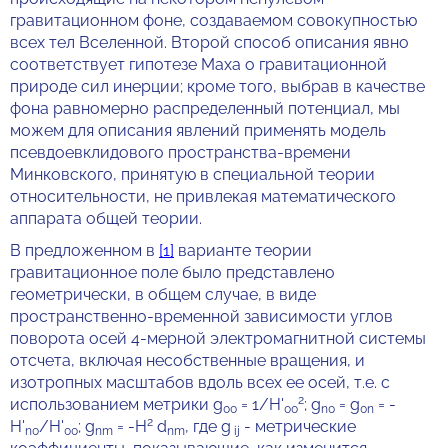
гравитационном фоне, создаваемом совокупностью
всех тел Вселенной. Второй способ описания явно
соответствует гипотезе Маха о гравитационной
природе сил инерции; кроме того, выбрав в качестве
фона равномерно распределенный потенциал, мы
можем для описания явлений применять модель
псевдоевклидового пространства-времени
Минковского, принятую в специальной теории
относительности, не привлекая математического
аппарата общей теории.
В предложенном в
[1]
варианте теории
гравитационное поле было представлено
геометрически, в общем случае, в виде
пространственно-временной зависимости углов
поворота осей 4-мерной электромагнитной системы
отсчета, включая несобственные вращения, и
изотропных масштабов вдоль всех ее осей,
т.е. с
2
использованием метрики g
= 1/H'
; g
= g
= -
00
00
n0
0n
2
H'
/H'
; g
= -H
d
, где g
- метрические
n0
00
nm
nm
ij