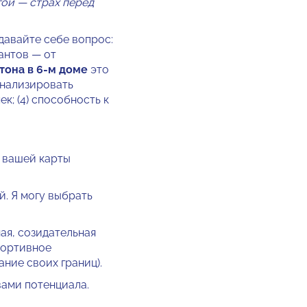
гой — страх перед
авайте себе вопрос:
антов — от
тона в 6-м доме
это
 анализировать
к; (4) способность к
а вашей карты
й. Я могу выбрать
ая, созидательная
портивное
ание своих границ).
вами потенциала.