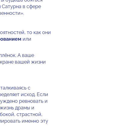
я Сатурна в сфере
венности».
оятностей, то как они
рованием
или
плёнок. А ваше
экране вашей жизни
сталкиваясь с
ределяет исход. Если
суждено ревновать и
 жизнь драмы и
бокой, страстной,
лировать именно эту