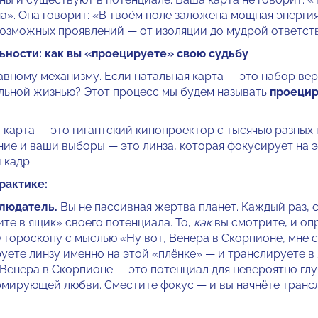
а». Она говорит: «В твоём поле заложена мощная энерги
 возможных проявлений — от изоляции до мудрой ответст
ьности: как вы «проецируете» свою судьбу
авному механизму. Если натальная карта — это набор вер
льной жизнью? Этот процесс мы будем называть
проеци
 карта — это гигантский кинопроектор с тысячью разных 
ние и ваши выборы — это линза, которая фокусирует на 
 кадр.
рактике:
людатель.
Вы не пассивная жертва планет. Каждый раз, 
те в ящик» своего потенциала. То,
как
вы смотрите, и оп
у гороскопу с мыслью «Ну вот, Венера в Скорпионе, мне 
руете линзу именно на этой «плёнке» — и транслируете в
 Венера в Скорпионе — это потенциал для невероятно глу
мирующей любви. Сместите фокус — и вы начнёте транс