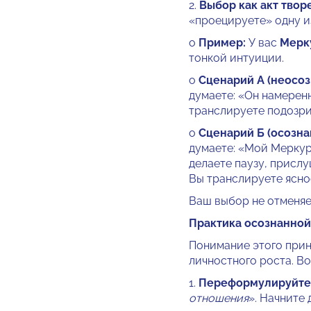
2.
Выбор как акт твор
«проецируете» одну и
o
Пример:
У вас
Мерку
тонкой интуиции.
o
Сценарий А (неосоз
думаете: «Он намеренн
транслируете подозри
o
Сценарий Б (осозна
думаете: «Мой Меркури
делаете паузу, прислу
Вы транслируете ясно
Ваш выбор не отменяе
Практика осознанной 
Понимание этого прин
личностного роста. Во
1.
Переформулируйте 
отношения
». Начните 