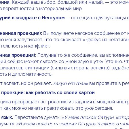
ения.
Каждый ваш выбор, большой или малый, — это моме
з вероятностей в материальный мир.
рий в квадрате с Нептуном
— потенциал для путаницы в
нанная проекция):
Вы получаете неясное сообщение от к
о меня запутывает, что-то скрывает!» (фокус на негативн
тельность и конфликт.
нная проекция):
Получив то же сообщение, вы вспоминае
й сейчас может сыграть со мной злую шутку. Уточню, чт
шиваетесь к интуиции (сильная сторона аспекта), задаёт
сть и дипломатичность.
т аспект, но он решает,
какую его грань
вы проявите в ре
проекции: как работать со своей картой
ципа превращает астрологию из гадания в мощный инстр
т как можно начать практиковать это уже сегодня.
язык.
Перестаньте думать: «
У меня плохой Сатурн, кото
думать: «
В моём поле есть энергия Сатурна в сфере отно