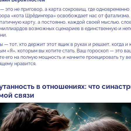
— это не приговор, а карта сокровищ, где одновременно 
фора «кота Шрёдингера» освобождает нас от фатализма. 
татичную карту, а постоянно, каждой своей мыслью, сло
 миллиардов возможных сценариев в единственную и не
ни.
ы — тот, кто держит этот ящик в руках и решает, когда и 
ым «Я», которым вы хотите стать. Ваш гороскоп — это в
те его на полную мощность и начните проецировать ту в
ящему нравится.
утанность в отношениях: что синастр
мой связи