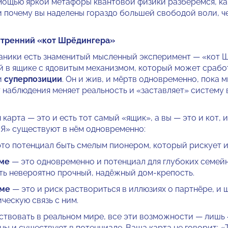
омощью яркой метафоры квантовой физики разберёмся, ка
и почему вы наделены гораздо большей свободой воли, ч
утренний «кот Шрёдингера»
аники есть знаменитый мысленный эксперимент — «кот Ш
ий в ящике с ядовитым механизмом, который может сработа
и
суперпозиции
. Он и жив, и мёртв одновременно, пока 
т наблюдения меняет реальность и «заставляет» систему 
карта — это и есть тот самый «ящик», а вы — это и кот, 
Я» существуют в нём одновременно:
то потенциал быть смелым пионером, который рискует и
оме
— это одновременно и потенциал для глубоких семейн
ь невероятно прочный, надёжный дом-крепость.
оме
— это и риск раствориться в иллюзиях о партнёре, и
ческую связь с ним.
йствовать в реальном мире, все эти возможности — лишь
ны и существуют в потенциале. Ваша карта не говорит: «