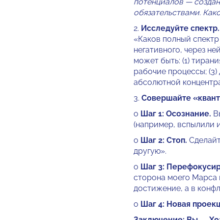
потенциалов — создан
обязательствами. Како
2.
Исследуйте спектр.
«Каков полный спектр
негативного, через н
может быть: (1) тиран
рабочие процессы; (3)
абсолютной концентра
3.
Совершайте «кван
o
Шаг 1: Осознание.
Вы
(например, вспылили и
o
Шаг 2: Стоп.
Сделайте
другую».
o
Шаг 3: Перефокусир
сторона моего Марса 
достижение, а в конфл
o
Шаг 4: Новая проекц
Заключение: Вы — Хо