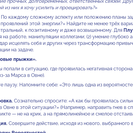
ие прочных, долговременных, ответственных связей. Дру
й из них я хочу усилить и проецировать?
»
По каждому сложному аспекту или положению планы зад
 проявлений этой энергии?» Найдите не менее трёх вари
ейтральный, к позитивному и даже возвышенному. Для
Плу
ия на работе, манипуляции коллегами; (2) умение глубоко
 дар исцелять себя и других через трансформацию привыче
ции на задаче.
товые прыжки».
 попали в ситуацию, где проявилась негативная сторон
з-за Марса в Овне).
 паузу. Напомните себе: «Это лишь одна из вероятносте
овка.
Сознательно спросите: «А как бы проявилась сильн
в Овне в этой ситуации?» (Например, направить гнев в с
икте — не на крик, а на прямолинейное и смелое отстаив
ия.
Совершите действие, исходя из нового, выбранного 
зяин Вероятностей