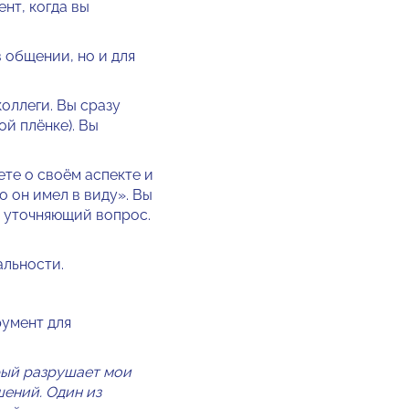
нт, когда вы
 общении, но и для
оллеги. Вы сразу
ой плёнке). Вы
те о своём аспекте и
о он имел в виду». Вы
е уточняющий вопрос.
альности.
умент для
рый разрушает мои
шений. Один из