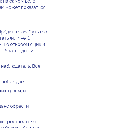
к на самом деле
ем может показаться
рёдингера». Суть его
ть (или нет),
мы не откроем ящик и
выбрать одно из
и наблюдатель. Все
 побеждает.
ых травм, и
 шанс обрести
 «вероятностные
Ты будешь бояться