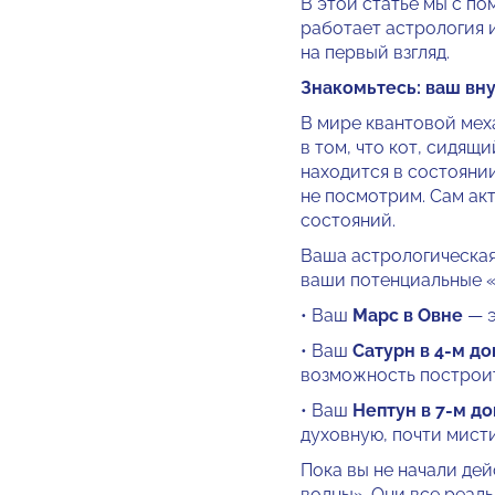
В этой статье мы с п
работает астрология 
на первый взгляд.
Знакомьтесь: ваш вн
В мире квантовой мех
в том, что кот, сидящ
находится в состояни
не посмотрим. Сам ак
состояний.
Ваша астрологическая 
ваши потенциальные «
• Ваш
Марс в Овне
— э
• Ваш
Сатурн в 4-м д
возможность построит
• Ваш
Нептун в 7-м д
духовную, почти мисти
Пока вы не начали де
волны». Они все реаль