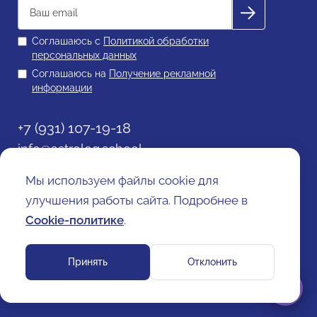
Соглашаюсь с
Политикой обработки
персональных данных
Соглашаюсь на
Получение рекламной
информации
+7 (931) 107-19-18
info@astrolog.school
Политика обработки персональных данных
Мы используем файлы cookie для
Согласие на получение рекламной информации
Договор оферты
улучшения работы сайта. Подробнее в
Cookie-политика
Cookie-политике
.
Принять
Отклонить
ООО "ВШКА ПЛЮС". © Все права защищены 2025