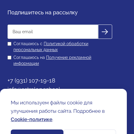
Подпишитесь на рассылку
Соглашаюсь с
Политикой обработки
персональных данных
Соглашаюсь на
Получение рекламной
информации
+7 (931) 107-19-18
info@astrolog.school
Политика обработки персональных данных
Мы используем файлы cookie для
Согласие на получение рекламной информации
Договор оферты
улучшения работы сайта. Подробнее в
Cookie-политика
Cookie-политике
.