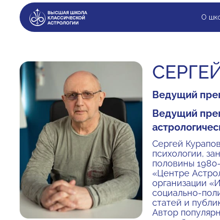
О шк
СЕРГЕ
Ведущий преп
Ведущий преп
астрологичес
Сергей Курапов
психологии, за
половины 1980-
«Центре Астрол
организации «И
социально-пол
статей и публи
Автор популярн