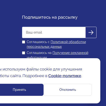
Подпишитесь на рассылку
Соглашаюсь с
Политикой обработки
персональных данных
Соглашаюсь на
Получение рекламной
информации
 используем файлы cookie для улучшения
ой информации
Договор оферты
Cookie-политика
боты сайта. Подробнее в
Cookie-политике
.
Принять
Отклонить