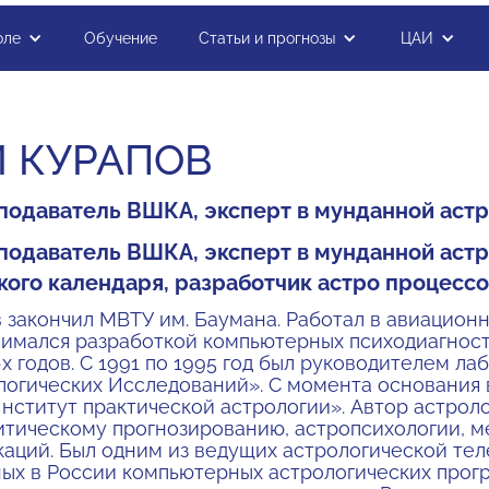
оле
Обучение
Статьи и прогнозы
ЦАИ
Й КУРАПОВ
одаватель ВШКА, эксперт в мунданной астро
одаватель ВШКА, эксперт в мунданной астр
кого календаря, разработчик астро процес
 закончил МВТУ им. Баумана. Работал в авиацион
нимался разработкой компьютерных психодиагност
х годов. C 1991 по 1995 год был руководителем л
огических Исследований». С момента основания 
нститут практической астрологии». Автор астрол
итическому прогнозированию, астропсихологии, м
каций. Был одним из ведущих астрологической телеп
ых в России компьютерных астрологических прогр