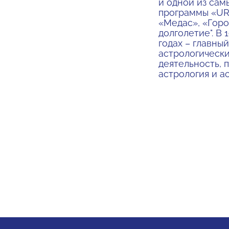
и одной из сам
программы «URA
«Медас», «Горо
долголетие". В
годах – главны
астрологически
деятельность, 
астрология и а
No items found.