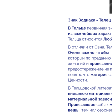
Знак Зодиака - Телец
В Тельце
первичная э
из важнейших характ
Тельца относится
Люб
В отличии от Овна, Те
Очень важно, чтобы
Т
который по преданию 
желаний и
привязанн
предостережение не п
понять, что
материя
са
Ценности.
В Тельцовской литера
внешнюю материаль
материальной завис
Привязавшие
себя к
м
вещь
, тем иллюзорне