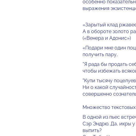
особенно показательн
выражения экзистенц
«Зарытый клад ржавеет
А в обороте золото ра
(«Венера и Адонис»)
«Подари мне один поце
получить пару,
"Я рада бы продать се
чтобы избежать всякой
"Купи тысячу поцелуев 
Ни о какой случайност
совершенно сознатель
Множество текстовых 
В одной из пьес встре
Сэр Эндрю. Да, икры у
выпить?