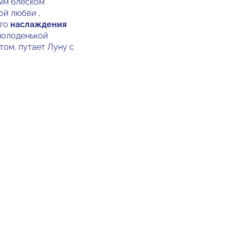
ым блеском
ой любви ,
его
наслаждения
молоденькой
том, путает Луну с