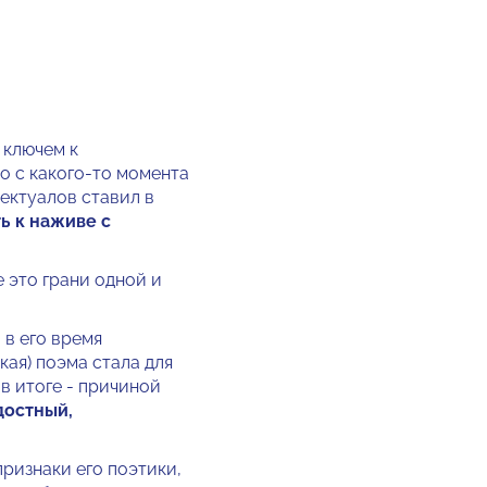
 ключем к
о с какого-то момента
ектуалов ставил в
ь к наживе с
е это грани одной и
 в его время
кая) поэма стала для
 в итоге - причиной
достный,
признаки его поэтики,