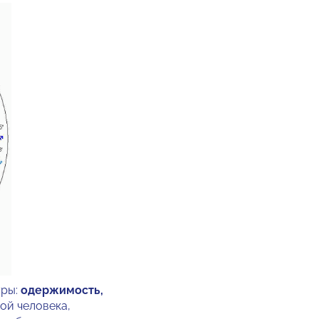
уры:
одержимость,
бой человека,