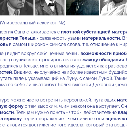
(Универсальный лексикон N2)
нергия Овна сталкивается с
плотной субстанцией матер
еристик Тельца
- связанность узами
материальности.
В 
овь
в самом широком смысле слова, т.е. отношение к мир
лец видит вокруг себя ценные вещи ,
возможности приоб
елец научился контролировать свою
жажду обладания
.
родился в Тельце, много внимания уделяется как раз ос
остей
. Видимо, не случайно наиболее известным буддий
утать палец, указывающий на Луну, с самой Луной. Таки
ма по себе лишь атрибут более высокой Духовной (нем
туре можно часто встретить персонажей, путающих
мате
ную форму
с тем высоким, чьим знаком она выступает. О
имости
. Тельцам нужно понять - чтобы действительно
вла
атериалу
терпят поражение - чем сильнее они
вцепляют
е становится достижение того идеала, который эта вещь