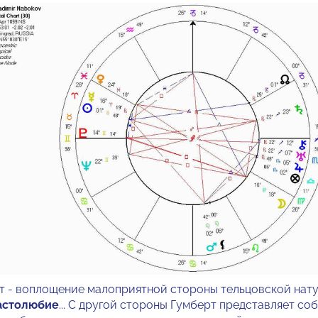
т - воплощение малоприятной стороны тельцовской нат
ластолюбие
... С другой стороны Гумберт представляет со