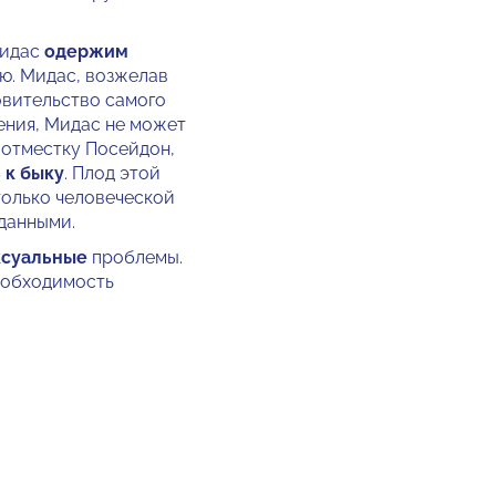
Мидас
одержим
ью. Мидас, возжелав
овительство самого
ения, Мидас не может
В отместку Посейдон,
 к быку
. Плод этой
только человеческой
данными.
ксуальные
проблемы.
необходимость