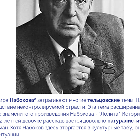
2
мира
Набокова
затрагивают многие
тельцовские
темы. Н
ствие неконтролируемой страсти. Эта тема расширенна
о знаменитого произведения Набокова - “Лолита”. Истор
12-летней девочке рассказывается довольно
натуралисти
н. Хотя Набоков здесь вторгается в культурные табу, он
итуации.