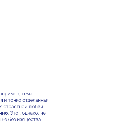
апример, тема
я и тонко отделанная
ия страстной любви
чно
. Это , однако, не
 не без изящества