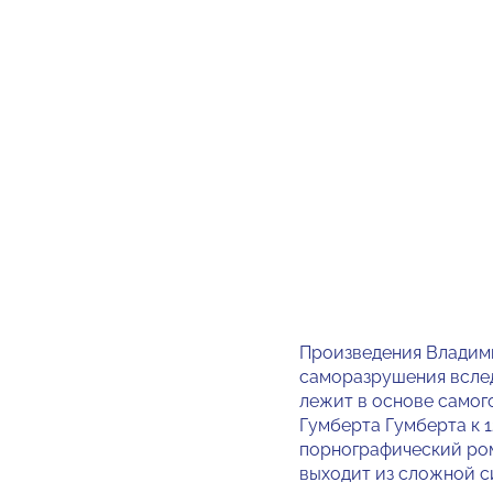
Произведения Влади
саморазрушения вслед
лежит в основе самог
Гумберта Гумберта к 
порнографический рома
выходит из сложной с