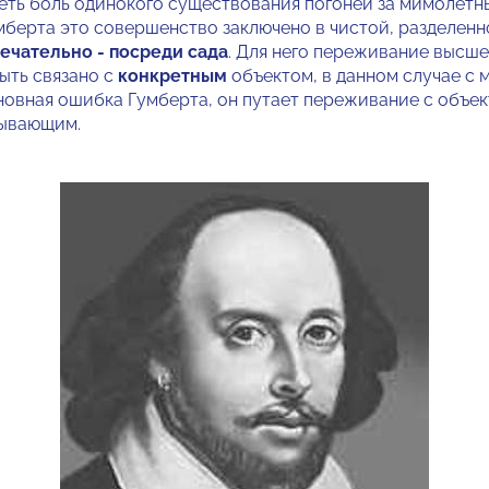
ть боль одинокого существования погоней за мимолетн
мберта это совершенство заключено в чистой, разделенн
ечательно - посреди сада
. Для него переживание высш
ыть связано с
конкретным
объектом, в данном случае с 
новная ошибка Гумберта, он путает переживание с объек
зывающим.