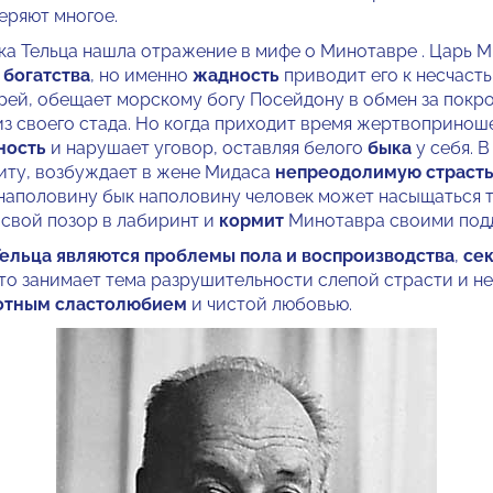
еряют многое.
а Тельца нашла отражение в мифе о Минотавре . Царь 
 богатства
, но именно
жадность
приводит его к несчаст
рей, обещает морскому богу Посейдону в обмен за покр
з своего стада. Но когда приходит время жертвопринош
ность
и нарушает уговор, оставляя белого
быка
у себя. 
иту, возбуждает в жене Мидаса
непреодолимую страсть
 наполовину бык наполовину человек может насыщаться 
 свой позор в лабиринт и
кормит
Минотавра своими под
ельца являются проблемы пола и воспроизводства
,
се
сто занимает тема разрушительности слепой страсти и 
отным сластолюбием
и чистой любовью.