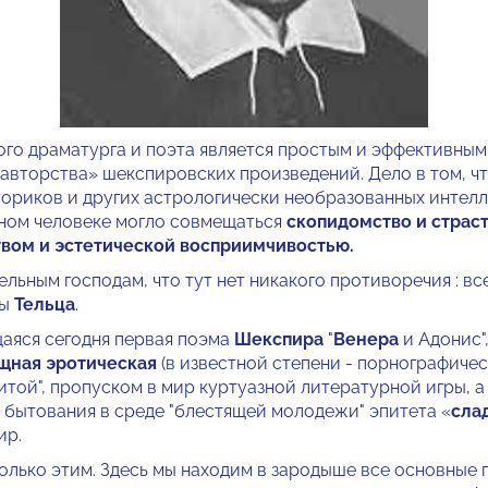
ого драматурга и поэта является простым и эффективным
 авторства» шекспировских произведений. Дело в том, чт
ториков и других астрологически необразованных интелл
одном человеке могло совмещаться
скопидомство и страст
вом и эстетической восприимчивостью.
льным господам, что тут нет никакого противоречия : вс
ры
Тельца
.
аяся сегодня первая поэма
Шекспира
"
Венера
и Адонис",
щная эротическая
(в известной степени - порнографичес
итой", пропуском в мир куртуазной литературной игры, а
 бытования в среде "блестящей молодежи" эпитета «
сла
ир.
олько этим. Здесь мы находим в зародыше все основные 