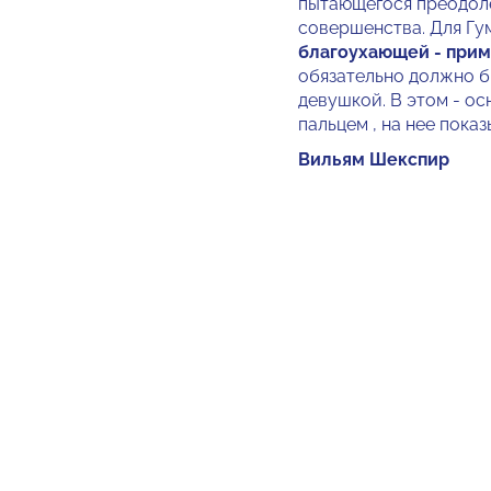
пытающегося преодоле
совершенства. Для Гу
благоухающей - прим
обязательно должно б
девушкой. В этом - ос
пальцем , на нее пока
Вильям Шекспир