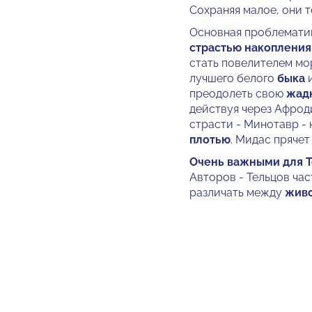
Сохраняя малое, они т
Основная проблематик
страстью накопления
стать повелителем мо
лучшего белого
быка
и
преодолеть свою
жад
действуя через Афрод
страсти - Минотавр -
плотью
. Мидас прячет
Очень важными для Т
Авторов - Тельцов ча
различать между
жив