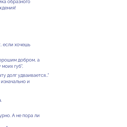
ика образного
ждения!
т, если хочешь
хорошим добром, а
моих губ",
ту долг удваивается..."
 изначально и
.
урно. А не пора ли