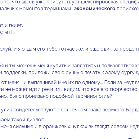
о то, что здесь уже присутствует шекспировская специф
иальных моментов терминами
экономического
происхо
 и гниет,
стет!»
луй, и я отдам его тебе тотчас же, и еще один за процен
бя и ты можешь меня купить и заплатить и пользоваться 
 подделки, приложи свою ручную печать к алому сургучу 
от меня... и выплачивай мне их по одному... Если за неупла
и не может идти речи, мы видим, что все его творчество,
но, было пронизано подобной терминологией.
улик свидетельствуют о солнечном знаке великого Барда
чаем такой диалог:
 меня сильные и в оранжевых чулках выглядят совсем нед