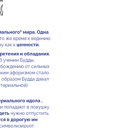
1
иального
мира. Одна
то же время к ведению
у как к
ценности.
ретения и обладания.
 В учении Будды,
вобождению от сильных
ским афоризмом стало
м образом Будда давал
атериальной)
риального идола ,
ни попадают в ловушку
деть
нужно отпустить.
ся в дорогую им
 символизирует.