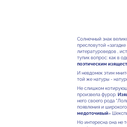
Солнечный знак велик
пресловутой «загадке
литературоведов , ис
тупик вопрос: как в 
поэтическим изящест
И невдомек этим мните
той же натуры - нату
Не слишком котирующ
произвела фурор.
Изя
него своего рода "Лол
появления и широкого
медоточивый
» Шексп
Но интересна она не т