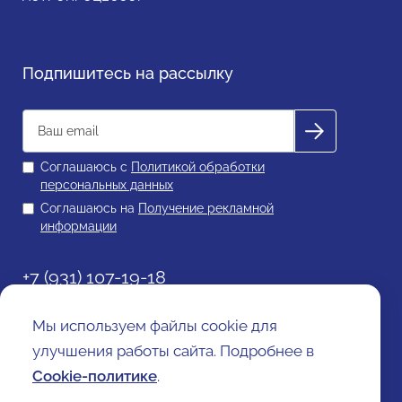
Подпишитесь на рассылку
Соглашаюсь с
Политикой обработки
персональных данных
Соглашаюсь на
Получение рекламной
информации
+7 (931) 107-19-18
info@astrolog.school
Мы используем файлы cookie для
Политика обработки персональных данных
улучшения работы сайта. Подробнее в
Согласие на получение рекламной информации
Договор оферты
Cookie-политике
.